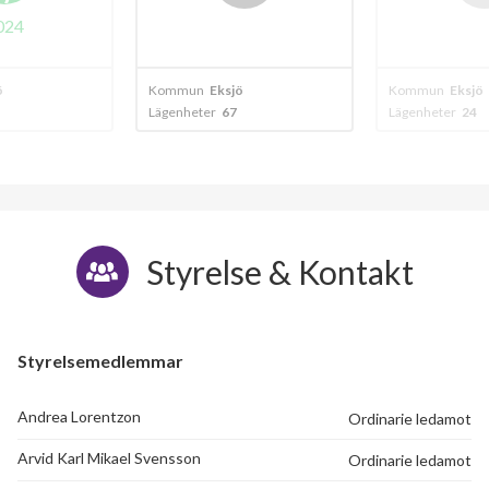
Vetlandavägen 16C
1
-
024
Vetlandavägen 16D
1
-
ö
Kommun
Eksjö
Kommun
Eksjö
Lägenheter
67
Lägenheter
24
Styrelse & Kontakt
Styrelsemedlemmar
Andrea Lorentzon
Ordinarie ledamot
Arvid Karl Mikael Svensson
Ordinarie ledamot