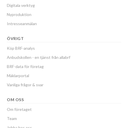
Digitala verktyg
Nyproduktion
Intresseanmälan
ÖVRIGT
Köp BRF-analys
Anbudskollen - en tjänst från allabrf
BRF-data för företag
Mäklarportal
Vanliga frågor & svar
OM OSS
Om företaget
Team
Jobba hos oss