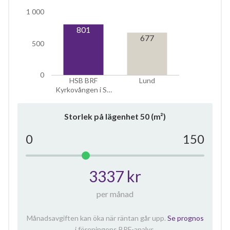
1 000
801
677
500
0
HSB BRF
Lund
Kyrkovången i S…
Storlek på lägenhet
50
(m²)
0
150
3337 kr
per månad
Månadsavgiften kan öka när räntan går upp.
Se prognos
i föreningens BRF-analys.