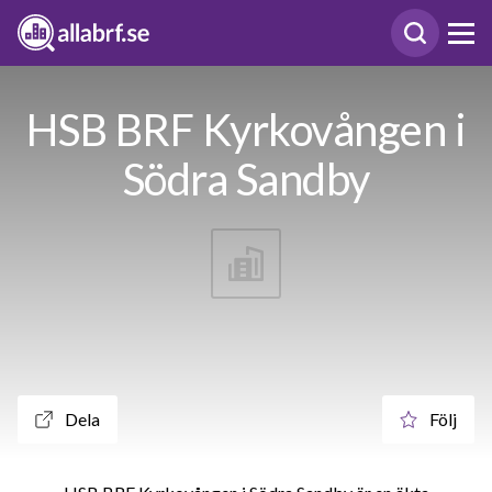
HSB BRF Kyrkovången i
Södra Sandby
Dela
Följ