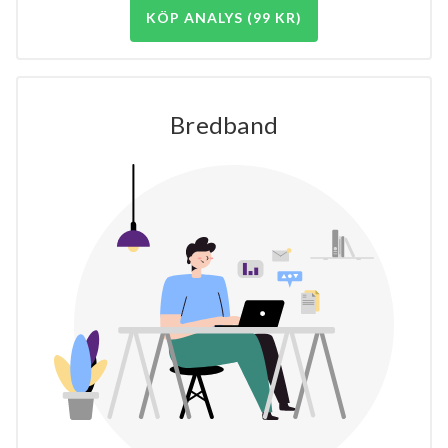
KÖP ANALYS (99 KR)
Bredband