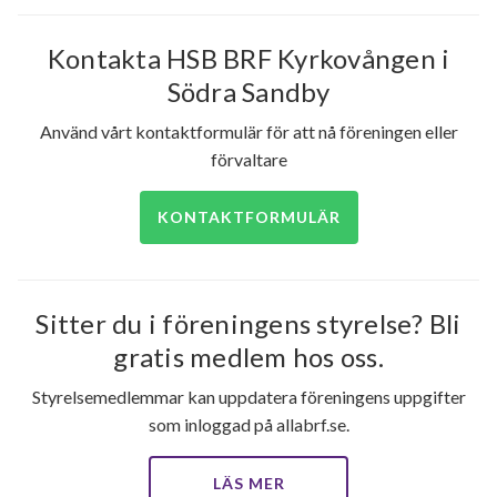
Östanbäcksvägen 75
1
-
Kontakta HSB BRF Kyrkovången i
Södra Sandby
Östanbäcksvägen 77
1
-
65
Använd vårt kontaktformulär för att nå föreningen eller
Östanbäcksvägen 79
1
1
förvaltare
lägenheter
Östanbäcksvägen 81
1
-
KONTAKTFORMULÄR
Östanbäcksvägen 83
1
-
Sitter du i föreningens styrelse? Bli
gratis medlem hos oss.
Styrelsemedlemmar kan uppdatera föreningens uppgifter
som inloggad på allabrf.se.
LÄS MER