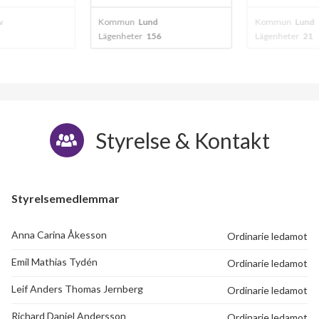
Östanbäcksvägen 41
1
-
v
Kommun
Lund
Kommun
Lund
Lägenheter
156
Lägenheter
21
Östanbäcksvägen 42
1
-
Östanbäcksvägen 43
1
-
Östanbäcksvägen 44
1
-
Styrelse & Kontakt
Östanbäcksvägen 45
1
-
Östanbäcksvägen 46
1
-
Styrelsemedlemmar
Östanbäcksvägen 47
1
-
Anna Carina Åkesson
Ordinarie ledamot
Östanbäcksvägen 49
1
-
Emil Mathias Tydén
Ordinarie ledamot
Östanbäcksvägen 51
1
-
Leif Anders Thomas Jernberg
Ordinarie ledamot
Östanbäcksvägen 53
1
1
Richard Daniel Andersson
Ordinarie ledamot