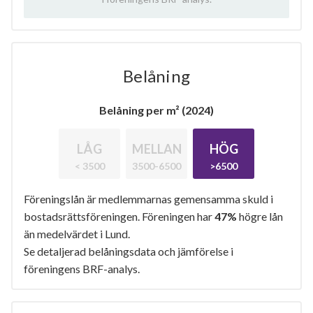
Belåning
Belåning per m² (2024)
LÅG
MELLAN
HÖG
< 3500
3500-6500
>6500
Föreningslån är medlemmarnas gemensamma skuld i
bostadsrättsföreningen. Föreningen har
47%
högre lån
än medelvärdet i Lund.
Se detaljerad belåningsdata och jämförelse i
föreningens BRF-analys.