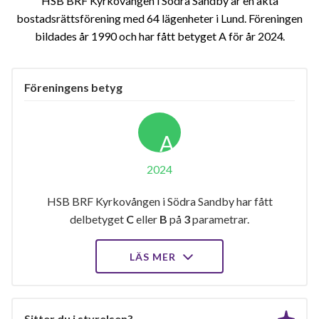
HSB BRF Kyrkovången i Södra Sandby är en äkta
bostadsrättsförening med 64 lägenheter i Lund. Föreningen
bildades år 1990 och har fått betyget A för år 2024
Föreningens betyg
A
2024
HSB BRF Kyrkovången i Södra Sandby har fått
delbetyget
C
eller
B
på
3
parametrar.
LÄS MER
Sitter du i styrelsen?