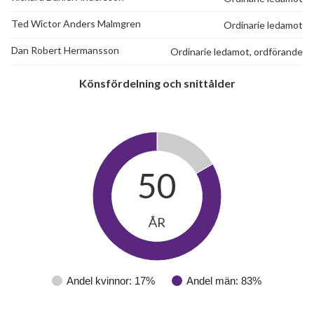
Östanbäcksvägen 55
1
0
Ted Wictor Anders Malmgren
Ordinarie ledamot
Dan Robert Hermansson
Ordinarie ledamot, ordförande
Östanbäcksvägen 57
1
2
Könsfördelning och snittålder
Östanbäcksvägen 59
1
-
Östanbäcksvägen 61
1
-
Östanbäcksvägen 63
1
1
50
Östanbäcksvägen 65
1
-
Östanbäcksvägen 67
1
-
ÅR
Östanbäcksvägen 69
1
-
Östanbäcksvägen 71
1
-
Andel kvinnor: 17%
Andel män: 83%
Östanbäcksvägen 73
1
-