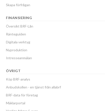
Skapa förfrågan
FINANSIERING
Översikt BRF-Lån
Ränteguiden
Digitala verktyg
Nyproduktion
Intresseanmälan
ÖVRIGT
Köp BRF-analys
Anbudskollen - en tjänst från allabrf
BRF-data för företag
Mäklarportal
Vanliga frågor & svar