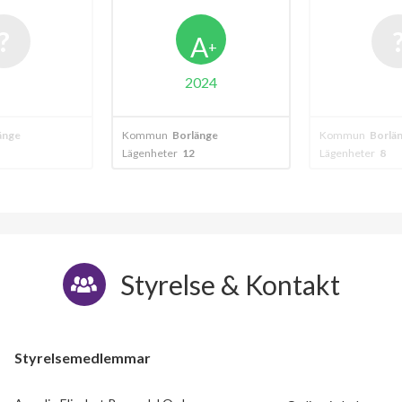
A
+
2024
änge
Kommun
Borlänge
Kommun
Borlä
Lägenheter
12
Lägenheter
8
Styrelse & Kontakt
Styrelsemedlemmar