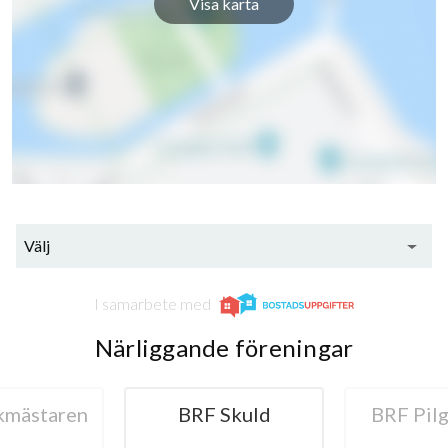
Visa karta
Välj
I samarbete med
Närliggande föreningar
kmästaren
BRF Skuld
BRF Pil