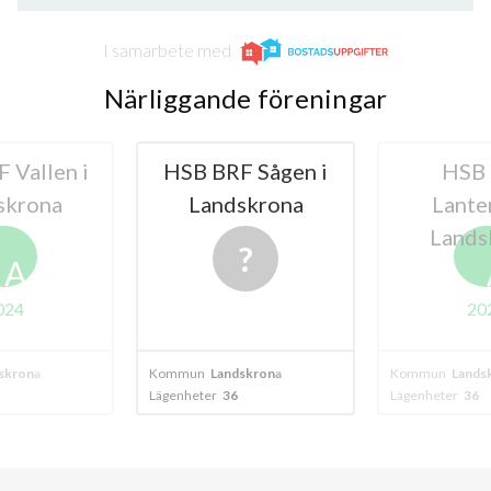
I samarbete med
Närliggande föreningar
 Sågen i
HSB BRF
BRF Mål
skrona
Lanternan i
Landskrona
A
2024
skrona
Kommun
Landskrona
Kommun
Lands
Lägenheter
36
Lägenheter
3