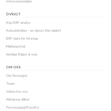
Intresseanmälan
ÖVRIGT
Köp BRF-analys
Anbudskollen - en tjänst från allabrf
BRF-data för företag
Mäklarportal
Vanliga frågor & svar
OM OSS
Om företaget
Team
Jobba hos oss
Allmänna villkor
Personuppgiftspolicy