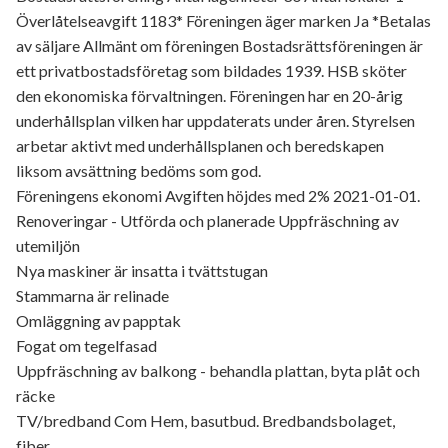
Överlåtelseavgift 1183* Föreningen äger marken Ja *Betalas
av säljare Allmänt om föreningen Bostadsrättsföreningen är
ett privatbostadsföretag som bildades 1939. HSB sköter
den ekonomiska förvaltningen. Föreningen har en 20-årig
underhållsplan vilken har uppdaterats under åren. Styrelsen
arbetar aktivt med underhållsplanen och beredskapen
liksom avsättning bedöms som god.
Föreningens ekonomi Avgiften höjdes med 2% 2021-01-01.
Renoveringar - Utförda och planerade Uppfräschning av
utemiljön
Nya maskiner är insatta i tvättstugan
Stammarna är relinade
Omläggning av papptak
Fogat om tegelfasad
Uppfräschning av balkong - behandla plattan, byta plåt och
räcke
TV/bredband Com Hem, basutbud. Bredbandsbolaget,
fiber.