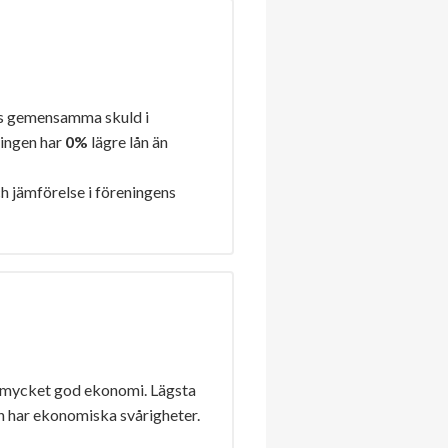
s gemensamma skuld i
ningen har
0%
lägre lån än
h jämförelse i föreningens
 mycket god ekonomi. Lägsta
n har ekonomiska svårigheter.