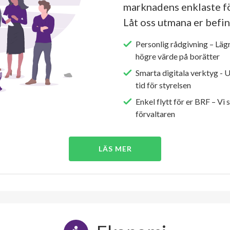
marknadens enklaste fö
Låt oss utmana er befin
Personlig rådgivning – Läg
högre värde på borätter
Smarta digitala verktyg - 
tid för styrelsen
Enkel flytt för er BRF – Vi 
förvaltaren
LÄS MER