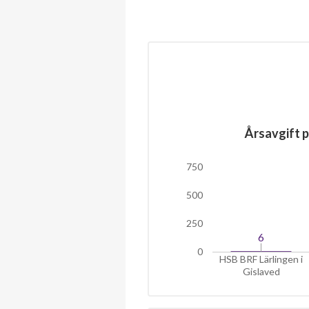
Årsavgift p
750
500
250
6
6
0
HSB BRF Lärlingen i
Gislaved