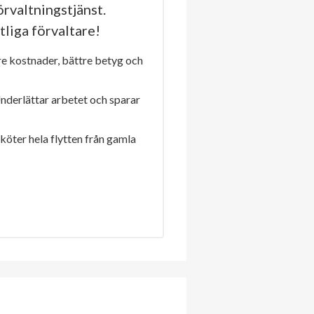
rvaltningstjänst.
tliga förvaltare!
re kostnader, bättre betyg och
Underlättar arbetet och sparar
sköter hela flytten från gamla