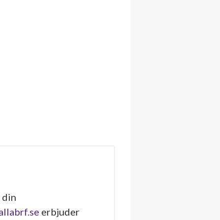
 din
allabrf.se
erbjuder