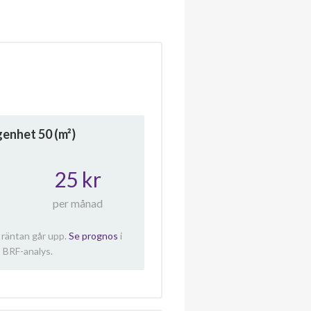
ägenhet
50
(m²)
25 kr
per månad
 räntan går upp.
Se prognos
i
 BRF-analys.