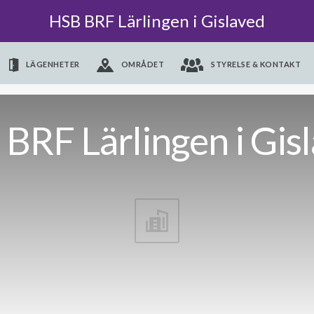
HSB BRF Lärlingen i Gislaved
LÄGENHETER
OMRÅDET
STYRELSE & KONTAKT
BRF Lärlingen i Gis