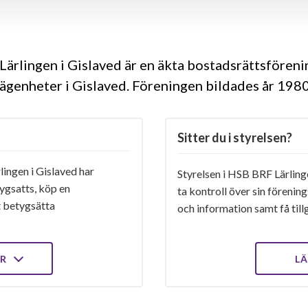
ärlingen i Gislaved är en äkta bostadsrättsfören
lägenheter i Gislaved. Föreningen bildades år 198
Sitter du i styrelsen?
ingen i Gislaved har
Styrelsen i HSB BRF Lärlinge
ygsatts, köp en
ta kontroll över sin förenin
t betygsätta
och information samt få tillg
ER
LÄ