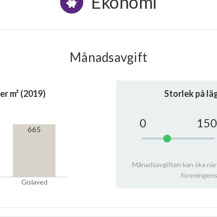
Ekonomi
Månadsavgift
er m² (2019)
Storlek på l
0
150
665
Månadsavgiften kan öka när
föreningens
Gislaved