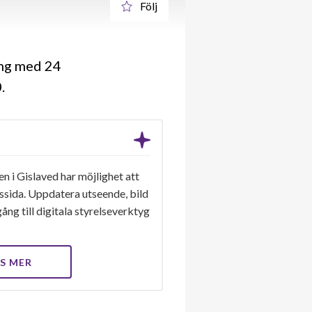
Följ
ing med 24
0
n i Gislaved har möjlighet att
gssida. Uppdatera utseende, bild
ång till digitala styrelseverktyg
S MER