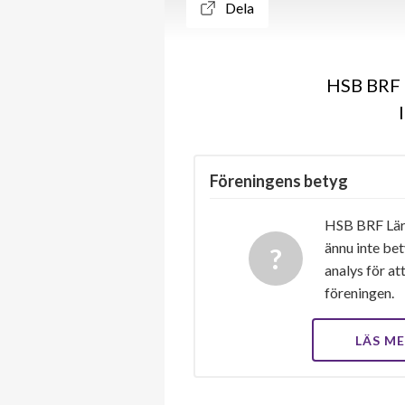
Dela
HSB BRF L
Föreningens betyg
HSB BRF Lärl
ännu inte bet
analys för at
föreningen.
LÄS M