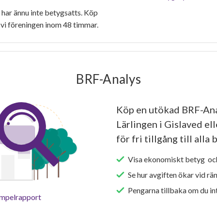
har ännu inte betygsatts. Köp
vi föreningen inom 48 timmar.
BRF-Analys
Köp en utökad BRF-An
Lärlingen i Gislaved el
för fri tillgång till all
Visa ekonomiskt betyg och
Se hur avgiften ökar vid rä
Pengarna tillbaka om du int
empelrapport