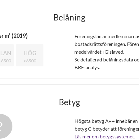
Belåning
r m² (2019)
Föreningslån är medlemmarna
bostadsrättsföreningen. Före
medelvärdet i Gislaved.
LAN
HÖG
Se detaljerad belåningsdata oc
-6500
>6500
BRF-analys.
Betyg
Högsta betyg A++ innebär en
betyg C betyder att föreninge
Läs mer om betygssystemet.