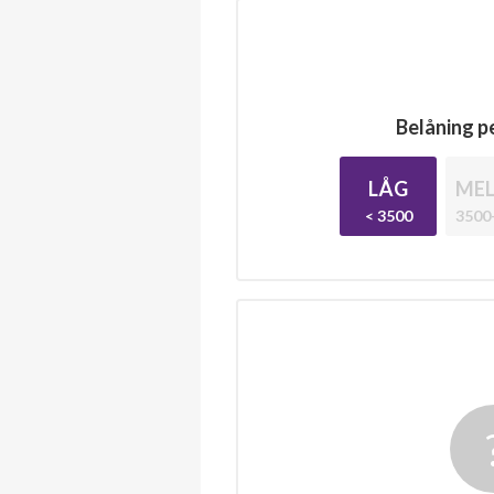
Belåning pe
LÅG
MEL
< 3500
3500