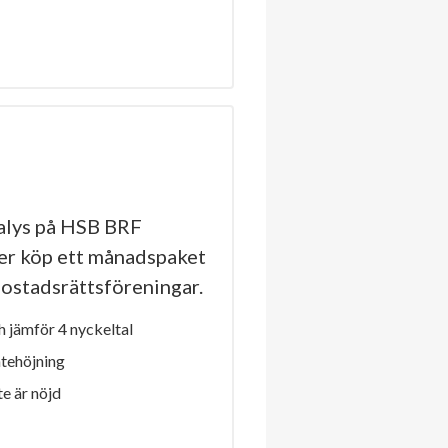
alys på HSB BRF
ler köp ett månadspaket
a bostadsrättsföreningar.
 jämför 4 nyckeltal
ntehöjning
e är nöjd