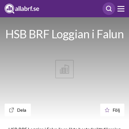
HSB BRF Loggian i Falun
Dela
Följ