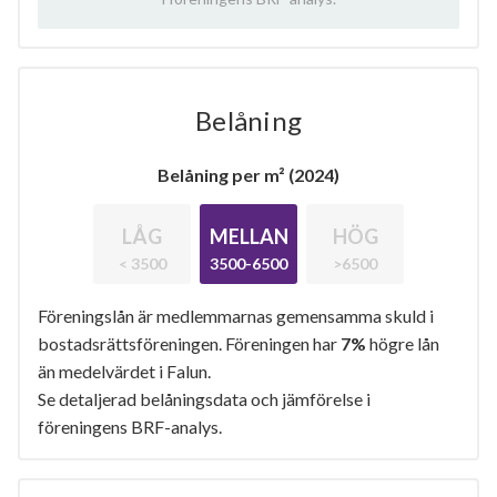
Belåning
Belåning per m² (2024)
LÅG
MELLAN
HÖG
< 3500
3500-6500
>6500
Föreningslån är medlemmarnas gemensamma skuld i
bostadsrättsföreningen. Föreningen har
7%
högre lån
än medelvärdet i Falun.
Se detaljerad belåningsdata och jämförelse i
föreningens BRF-analys.