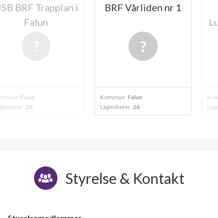
Trapplan i
BRF Vårliden nr 1
BRF 
lun
Lustigkno
n
Kommun
Falun
Kommun
Falun
Lägenheter
26
Lägenheter
4
Styrelse & Kontakt
Styrelsemedlemmar