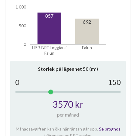
1 000
857
692
500
0
HSB BRF Loggian i
Falun
Falun
Storlek på lägenhet
50
(m²)
0
150
3570 kr
per månad
Månadsavgiften kan öka när räntan går upp.
Se prognos
i föreningens BRF-analys.