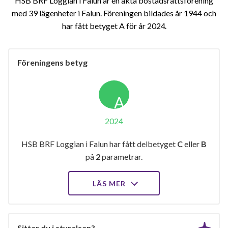
HSB BRF Loggian i Falun är en äkta bostadsrättsförening
med 39 lägenheter i Falun. Föreningen bildades år 1944 och
har fått betyget A för år 2024
Föreningens betyg
A
2024
HSB BRF Loggian i Falun har fått delbetyget
C
eller
B
på
2
parametrar.
LÄS MER
Sitter du i styrelsen?