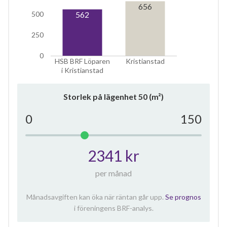
656
562
500
250
0
HSB BRF Löparen
Kristianstad
i Kristianstad
Storlek på lägenhet
50
(m²)
0
150
2341 kr
per månad
Månadsavgiften kan öka när räntan går upp.
Se prognos
i föreningens BRF-analys.