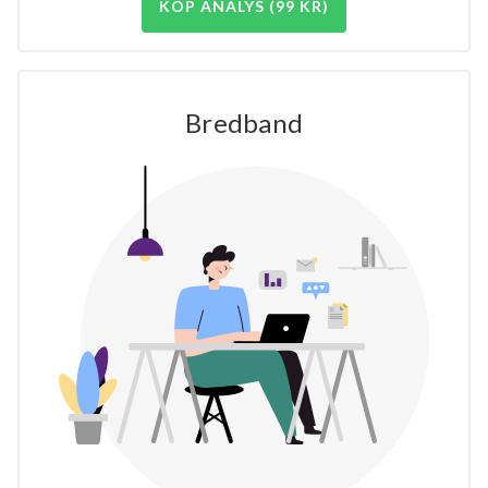
KÖP ANALYS (99 KR)
Bredband