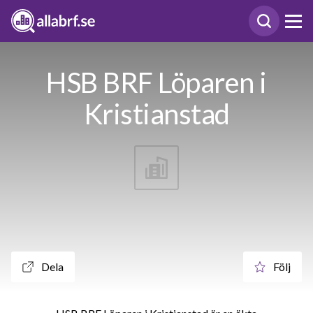
HSB BRF Löparen i
Kristianstad
Dela
Följ