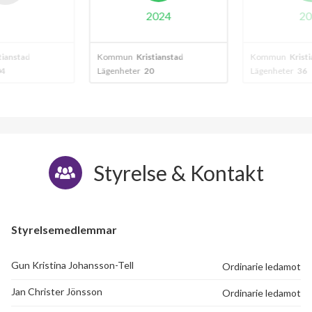
2024
20
ianstad
Kommun
Kristianstad
Kommun
Kristi
4
Lägenheter
20
Lägenheter
36
Styrelse & Kontakt
Styrelsemedlemmar
Gun Kristina Johansson-Tell
Ordinarie ledamot
Jan Christer Jönsson
Ordinarie ledamot