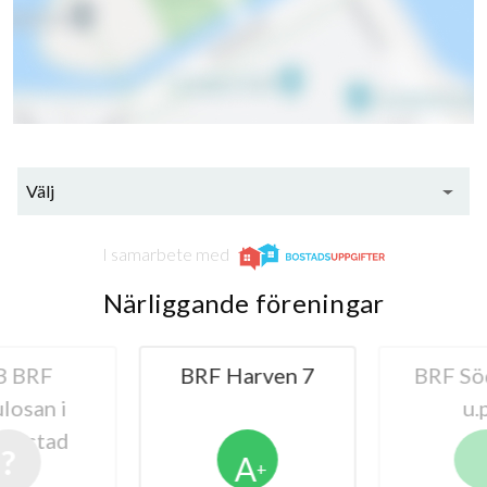
Välj
I samarbete med
Närliggande föreningar
 BRF
BRF Harven 7
BRF Sö
osan i
u.p
ianstad
A
+