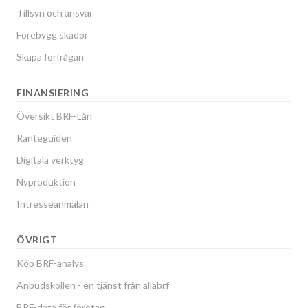
Tillsyn och ansvar
Förebygg skador
Skapa förfrågan
FINANSIERING
Översikt BRF-Lån
Ränteguiden
Digitala verktyg
Nyproduktion
Intresseanmälan
ÖVRIGT
Köp BRF-analys
Anbudskollen - en tjänst från allabrf
BRF-data för företag