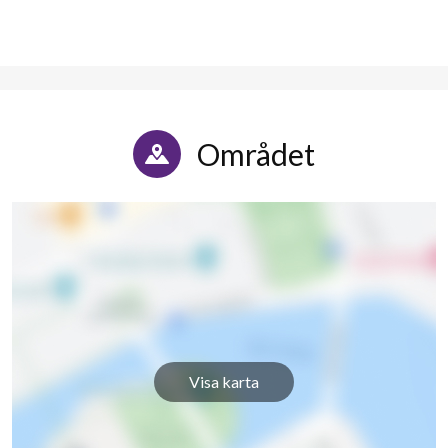
Området
Visa karta