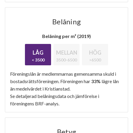
Belåning
Belåning per m² (2019)
LÅG
MELLAN
HÖG
< 3500
3500-6500
>6500
Föreningslån är medlemmarnas gemensamma skuld i
bostadsrättsföreningen. Föreningen har
33%
lägre lån
än medelvärdet i Kristianstad.
Se detaljerad belåningsdata och jämförelse i
föreningens BRF-analys.
Betyg