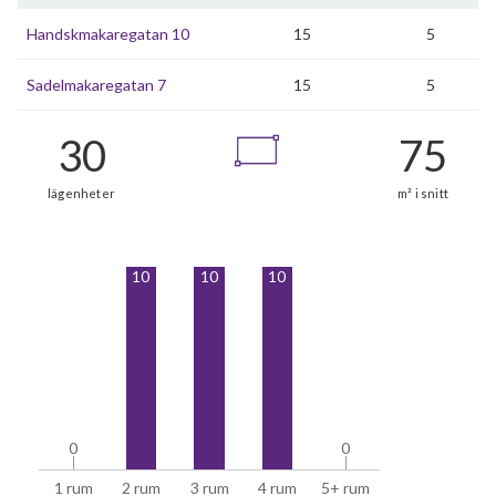
Handskmakaregatan 10
15
5
Sadelmakaregatan 7
15
5
10
10
10
0
0
0
0
1 rum
2 rum
3 rum
4 rum
5+ rum