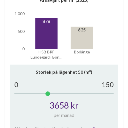
1 000
878
635
500
0
HSB BRF
Borlänge
Lundegård i Borl…
Storlek på lägenhet
50
(m²)
0
150
3658 kr
per månad