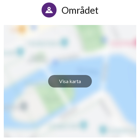
Området
Visa karta