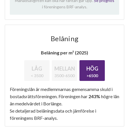
Månadsavgiften kan öka när räntan går upp.
Se prognos
i föreningens BRF-analys.
Belåning
Belåning per m² (2025)
LÅG
MELLAN
HÖG
< 3500
3500-6500
>6500
Föreningslån är medlemmarnas gemensamma skuld i
bostadsrättsföreningen. Föreningen har
243%
högre lån
än medelvärdet i Borlänge.
Se detaljerad belåningsdata och jämförelse i
föreningens BRF-analys.