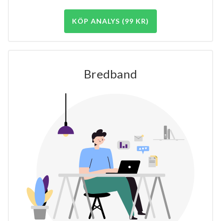
KÖP ANALYS (99 KR)
Bredband