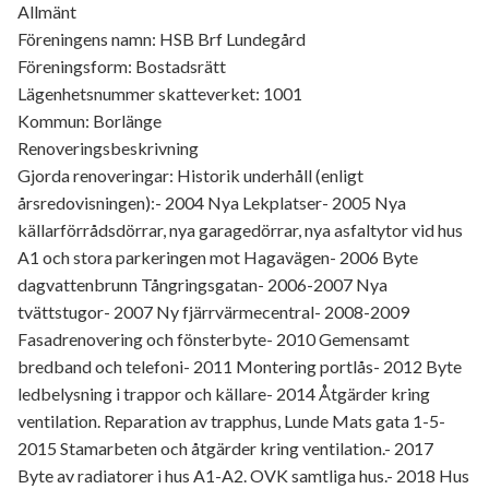
Allmänt
Föreningens namn: HSB Brf Lundegård
Föreningsform: Bostadsrätt
Lägenhetsnummer skatteverket: 1001
Kommun: Borlänge
Renoveringsbeskrivning
Gjorda renoveringar: Historik underhåll (enligt
årsredovisningen):- 2004 Nya Lekplatser- 2005 Nya
källarförrådsdörrar, nya garagedörrar, nya asfaltytor vid hus
A1 och stora parkeringen mot Hagavägen- 2006 Byte
dagvattenbrunn Tångringsgatan- 2006-2007 Nya
tvättstugor- 2007 Ny fjärrvärmecentral- 2008-2009
Fasadrenovering och fönsterbyte- 2010 Gemensamt
bredband och telefoni- 2011 Montering portlås- 2012 Byte
ledbelysning i trappor och källare- 2014 Åtgärder kring
ventilation. Reparation av trapphus, Lunde Mats gata 1-5-
2015 Stamarbeten och åtgärder kring ventilation.- 2017
Byte av radiatorer i hus A1-A2. OVK samtliga hus.- 2018 Hus