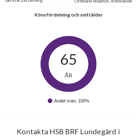
Jan-Erik Zetterberg
Ordinarie ledamot, ordförande
Könsfördelning och snittålder
65
ÅR
Andel män: 100%
Kontakta HSB BRF Lundegård i