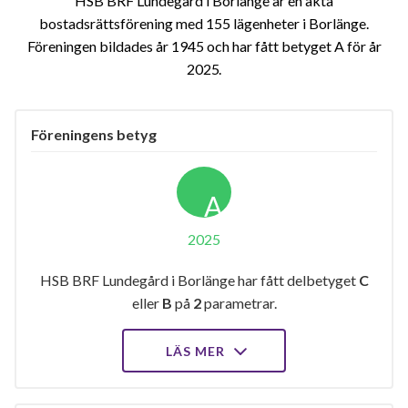
HSB BRF Lundegård i Borlänge är en äkta
bostadsrättsförening med 155 lägenheter i Borlänge.
Föreningen bildades år 1945 och har fått betyget A för år
2025
Föreningens betyg
A
2025
HSB BRF Lundegård i Borlänge har fått delbetyget
C
eller
B
på
2
parametrar.
LÄS MER