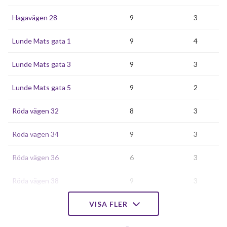
Hagavägen 28
9
3
Lunde Mats gata 1
9
4
Lunde Mats gata 3
9
3
Lunde Mats gata 5
9
2
Röda vägen 32
8
3
Röda vägen 34
9
3
Röda vägen 36
6
3
Röda vägen 38
9
3
Tångringsgatan 29
VISA FLER
8
4