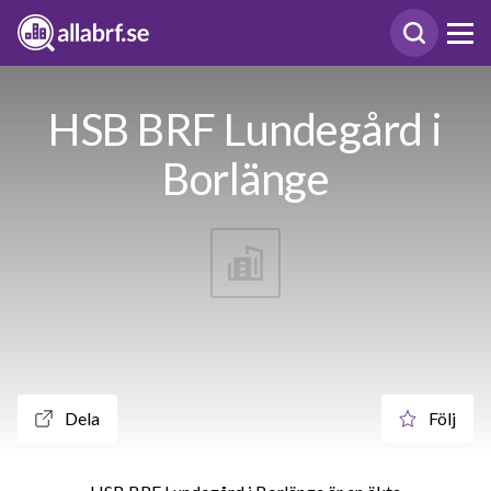
HSB BRF Lundegård i
Borlänge
Dela
Följ