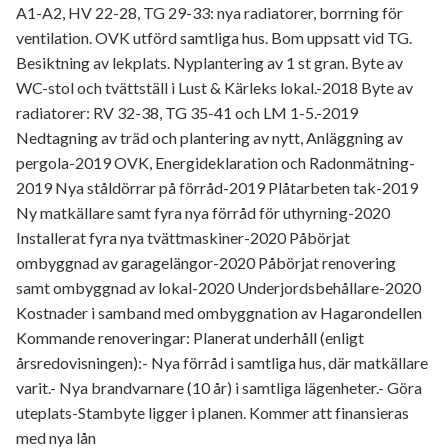
A1-A2, HV 22-28, TG 29-33: nya radiatorer, borrning för
ventilation. OVK utförd samtliga hus. Bom uppsatt vid TG.
Besiktning av lekplats. Nyplantering av 1 st gran. Byte av
WC-stol och tvättställ i Lust & Kärleks lokal.-2018 Byte av
radiatorer: RV 32-38, TG 35-41 och LM 1-5.-2019
Nedtagning av träd och plantering av nytt, Anläggning av
pergola-2019 OVK, Energideklaration och Radonmätning-
2019 Nya ståldörrar på förråd-2019 Plåtarbeten tak-2019
Ny matkällare samt fyra nya förråd för uthyrning-2020
Installerat fyra nya tvättmaskiner-2020 Påbörjat
ombyggnad av garagelängor-2020 Påbörjat renovering
samt ombyggnad av lokal-2020 Underjordsbehållare-2020
Kostnader i samband med ombyggnation av Hagarondellen
Kommande renoveringar: Planerat underhåll (enligt
årsredovisningen):- Nya förråd i samtliga hus, där matkällare
varit.- Nya brandvarnare (10 år) i samtliga lägenheter.- Göra
uteplats-Stambyte ligger i planen. Kommer att finansieras
med nya lån