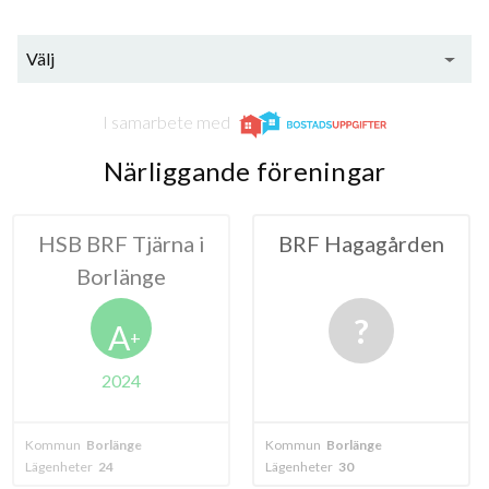
Välj
I samarbete med
Närliggande föreningar
 Tjärna i
BRF Hagagården
HSB BRF 
länge
i Bor
A
+
024
änge
Kommun
Borlänge
Kommun
Borlä
Lägenheter
30
Lägenheter
60