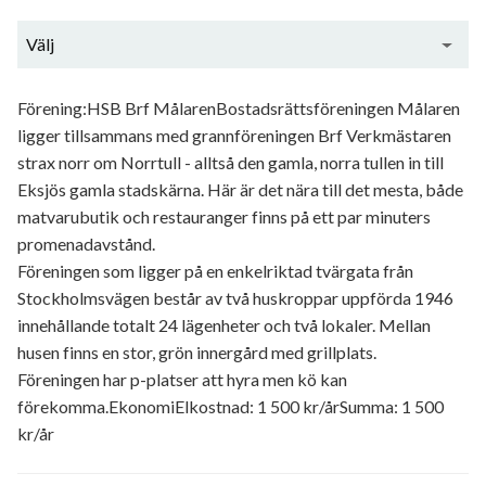
Välj
Generell information
Förening:HSB Brf MålarenBostadsrättsföreningen Målaren
ligger tillsammans med grannföreningen Brf Verkmästaren
strax norr om Norrtull - alltså den gamla, norra tullen in till
Eksjös gamla stadskärna. Här är det nära till det mesta, både
matvarubutik och restauranger finns på ett par minuters
promenadavstånd.
Föreningen som ligger på en enkelriktad tvärgata från
Stockholmsvägen består av två huskroppar uppförda 1946
innehållande totalt 24 lägenheter och två lokaler. Mellan
husen finns en stor, grön innergård med grillplats.
Föreningen har p-platser att hyra men kö kan
förekomma.EkonomiElkostnad: 1 500 kr/årSumma: 1 500
kr/år