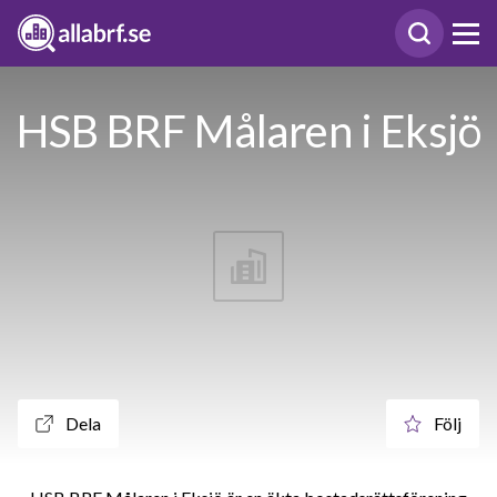
HSB BRF Målaren i Eksjö
Dela
Följ