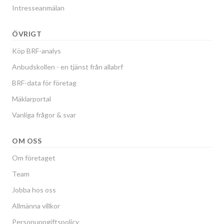
Intresseanmälan
ÖVRIGT
Köp BRF-analys
Anbudskollen - en tjänst från allabrf
BRF-data för företag
Mäklarportal
Vanliga frågor & svar
OM OSS
Om företaget
Team
Jobba hos oss
Allmänna villkor
Personuppgiftspolicy