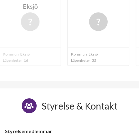
sjö
Kvarnänge
20
ö
Kommun
Eksjö
Kommun
Eksjö
Lägenheter
35
Lägenheter
43
Styrelse & Kontakt
Styrelsemedlemmar