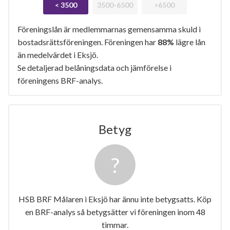
< 3500
3500-6500
>6500
Föreningslån är medlemmarnas gemensamma skuld i
bostadsrättsföreningen. Föreningen har
88%
lägre lån
än medelvärdet i Eksjö.
Se detaljerad belåningsdata och jämförelse i
föreningens BRF-analys.
Betyg
HSB BRF Målaren i Eksjö har ännu inte betygsatts. Köp
en BRF-analys så betygsätter vi föreningen inom 48
timmar.