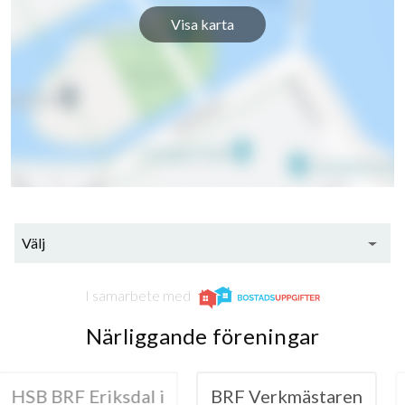
Visa karta
Välj
I samarbete med
Närliggande föreningar
Eriksdal i
BRF Verkmästaren
HSB