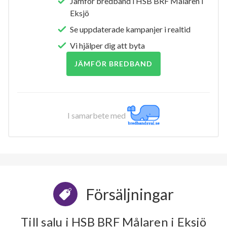
Jämför bredband i HSB BRF Målaren i
Eksjö
Se uppdaterade kampanjer i realtid
Vi hjälper dig att byta
JÄMFÖR BREDBAND
I samarbete med
Försäljningar
Till salu i HSB BRF Målaren i Eksjö