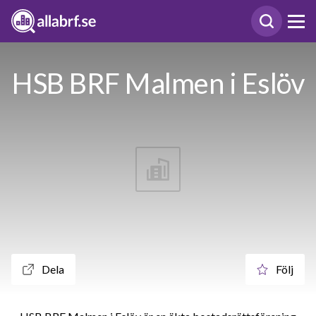
HSB BRF Malmen i Eslöv
Dela
Följ