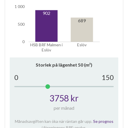
1 000
902
689
500
0
HSB BRF Malmen i
Eslöv
Eslöv
Storlek på lägenhet
50
(m²)
0
150
3758 kr
per månad
Månadsavgiften kan öka när räntan går upp.
Se prognos
i föreningens BRF-analys.