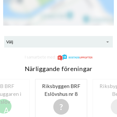
Välj
I samarbete med
Närliggande föreningar
 BRF
Riksbyggen BRF
Riksbyg
ggaren i
Eslövshus nr 8
Bel
löv
A