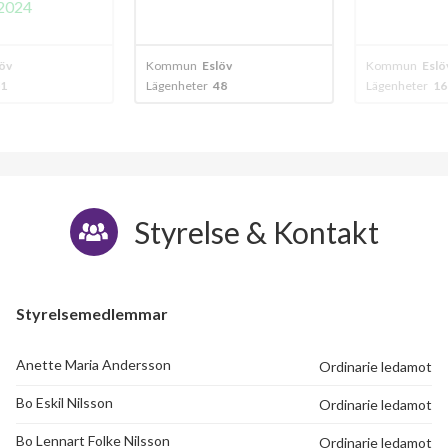
024
v
Kommun
Eslöv
Kommun
Eslöv
Lägenheter
48
Lägenheter
16
Styrelse & Kontakt
Styrelsemedlemmar
Anette Maria Andersson
Ordinarie ledamot
Bo Eskil Nilsson
Ordinarie ledamot
Bo Lennart Folke Nilsson
Ordinarie ledamot