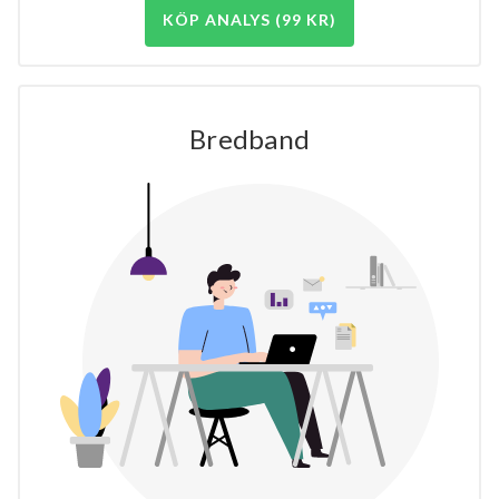
KÖP ANALYS (99 KR)
Bredband