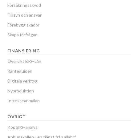
Försäkringsskydd
Tillsyn och ansvar
Förebygg skador
Skapa förfrågan
FINANSIERING
Översikt BRF-Lån
Ränteguiden
Digitala verktyg
Nyproduktion
Intresseanmälan
ÖVRIGT
Köp BRF-analys
Anbudskollen - en tjänst från allabrf