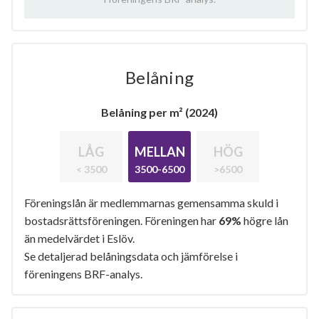
Belåning
Belåning per m² (2024)
LÅG
MELLAN
HÖG
< 3500
3500-6500
>6500
Föreningslån är medlemmarnas gemensamma skuld i
bostadsrättsföreningen. Föreningen har
69%
högre lån
än medelvärdet i Eslöv.
Se detaljerad belåningsdata och jämförelse i
föreningens BRF-analys.