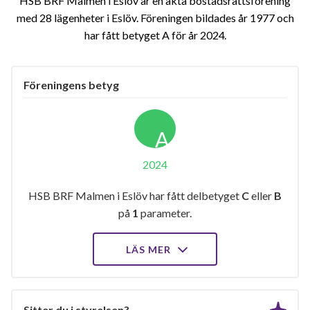
HSB BRF Malmen i Eslöv är en äkta bostadsrättsförening
med 28 lägenheter i Eslöv. Föreningen bildades år 1977 och
har fått betyget A för år 2024
Föreningens betyg
A
2024
HSB BRF Malmen i Eslöv har fått delbetyget
C
eller
B
på
1
parameter.
LÄS MER
Sitter du i styrelsen?