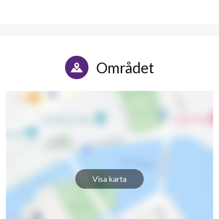
Området
Visa karta