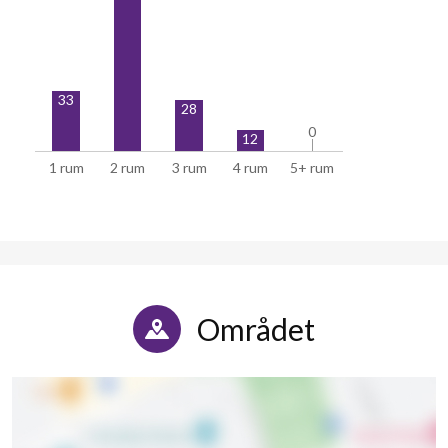
33
28
0
0
12
1 rum
2 rum
3 rum
4 rum
5+ rum
Området