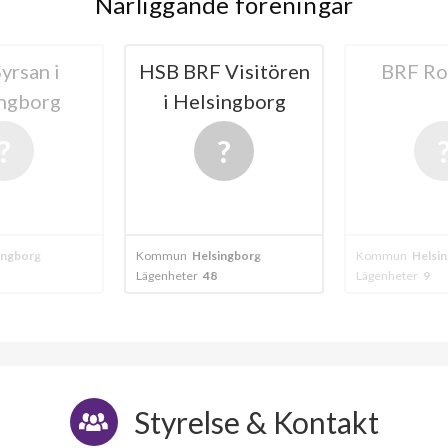
Närliggande föreningar
Visitören
BRF Rovan 12
Riksbyg
ingborg
Helsingbo
ingborg
Kommun
Helsingborg
Kommun
Helsi
Lägenheter
9
Lägenheter
40
Styrelse & Kontakt