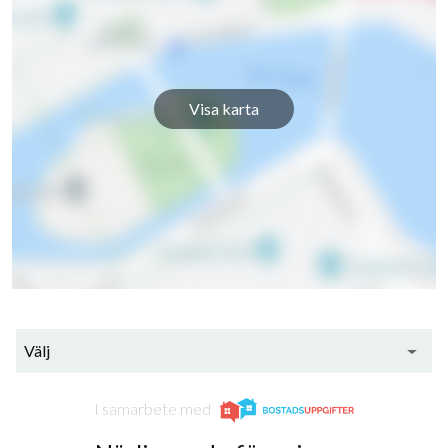
Visa karta
Välj
163
I samarbete med
lägenheter