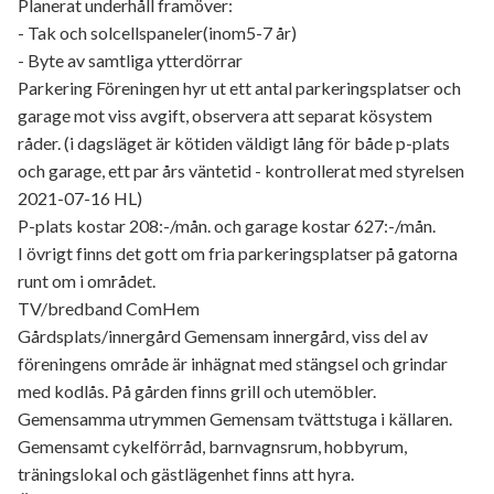
Planerat underhåll framöver:
- Tak och solcellspaneler(inom5-7 år)
- Byte av samtliga ytterdörrar
Parkering Föreningen hyr ut ett antal parkeringsplatser och
garage mot viss avgift, observera att separat kösystem
råder. (i dagsläget är kötiden väldigt lång för både p-plats
och garage, ett par års väntetid - kontrollerat med styrelsen
2021-07-16 HL)
P-plats kostar 208:-/mån. och garage kostar 627:-/mån.
I övrigt finns det gott om fria parkeringsplatser på gatorna
runt om i området.
TV/bredband ComHem
Gårdsplats/innergård Gemensam innergård, viss del av
föreningens område är inhägnat med stängsel och grindar
med kodlås. På gården finns grill och utemöbler.
Gemensamma utrymmen Gemensam tvättstuga i källaren.
Gemensamt cykelförråd, barnvagnsrum, hobbyrum,
träningslokal och gästlägenhet finns att hyra.