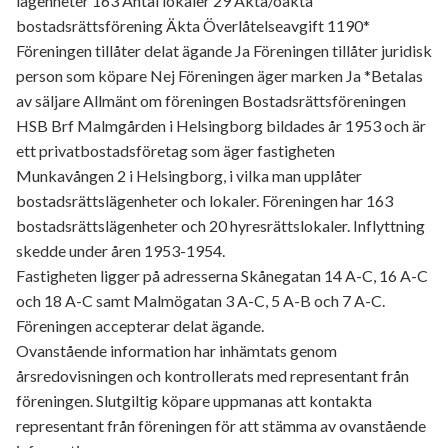
lägenheter 163 Antal lokaler 29 Äkta/oäkta
bostadsrättsförening Äkta Överlåtelseavgift 1190*
Föreningen tillåter delat ägande Ja Föreningen tillåter juridisk
person som köpare Nej Föreningen äger marken Ja *Betalas
av säljare Allmänt om föreningen Bostadsrättsföreningen
HSB Brf Malmgården i Helsingborg bildades år 1953 och är
ett privatbostadsföretag som äger fastigheten
Munkavången 2 i Helsingborg, i vilka man upplåter
bostadsrättslägenheter och lokaler. Föreningen har 163
bostadsrättslägenheter och 20 hyresrättslokaler. Inflyttning
skedde under åren 1953-1954.
Fastigheten ligger på adresserna Skånegatan 14 A-C, 16 A-C
och 18 A-C samt Malmögatan 3 A-C, 5 A-B och 7 A-C.
Föreningen accepterar delat ägande.
Ovanstående information har inhämtats genom
årsredovisningen och kontrollerats med representant från
föreningen. Slutgiltig köpare uppmanas att kontakta
representant från föreningen för att stämma av ovanstående