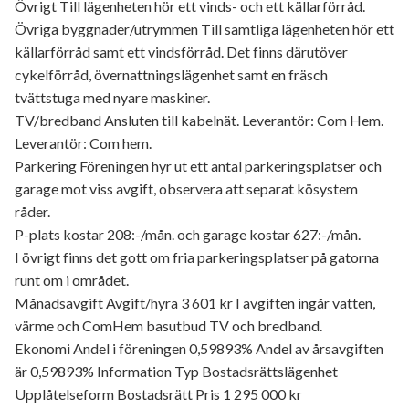
Övrigt Till lägenheten hör ett vinds- och ett källarförråd.
Övriga byggnader/utrymmen Till samtliga lägenheten hör ett
källarförråd samt ett vindsförråd. Det finns därutöver
cykelförråd, övernattningslägenhet samt en fräsch
tvättstuga med nyare maskiner.
TV/bredband Ansluten till kabelnät. Leverantör: Com Hem.
Leverantör: Com hem.
Parkering Föreningen hyr ut ett antal parkeringsplatser och
garage mot viss avgift, observera att separat kösystem
råder.
P-plats kostar 208:-/mån. och garage kostar 627:-/mån.
I övrigt finns det gott om fria parkeringsplatser på gatorna
runt om i området.
Månadsavgift Avgift/hyra 3 601 kr I avgiften ingår vatten,
värme och ComHem basutbud TV och bredband.
Ekonomi Andel i föreningen 0,59893% Andel av årsavgiften
är 0,59893% Information Typ Bostadsrättslägenhet
Upplåtelseform Bostadsrätt Pris 1 295 000 kr