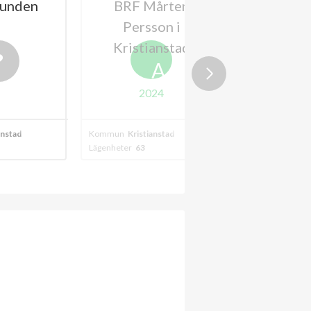
unden
BRF Mårten
BRF Hov
Persson i
Kristianstad
A
2024
anstad - östermalm
Kommun
Kristianstad
Kommun
Kristia
Lägenheter
63
Lägenheter
11