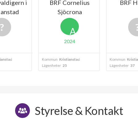
aldigern i
BRF Cornelius
BRF H
ianstad
Sjöcrona
A
2024
ianstad
Kommun
Kristianstad
Kommun
Kristi
Lägenheter
25
Lägenheter
37
Styrelse & Kontakt