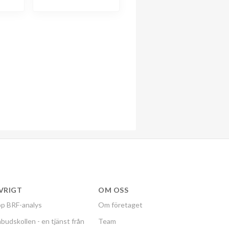
VRIGT
OM OSS
p BRF-analys
Om företaget
budskollen - en tjänst från
Team