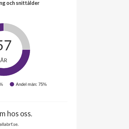
ng och snittålder
57
ÅR
5%
Andel män: 75%
m hos oss.
labrf.se.