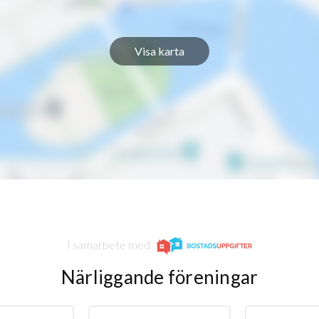
Visa karta
I samarbete med
Närliggande föreningar