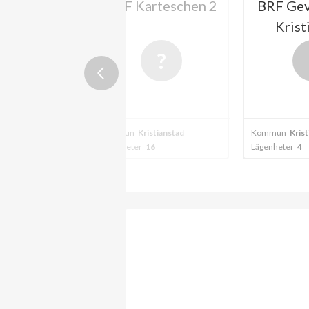
ttern 3 i
BRF Karteschen 2
BRF Gev
tianstad
Krist
stianstad
Kommun
Kristianstad
Kommun
Krist
0
Lägenheter
16
Lägenheter
4