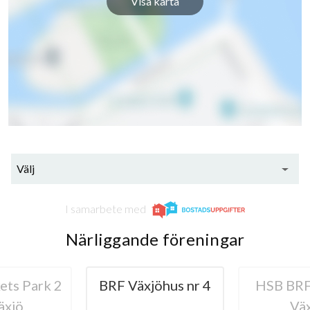
Visa karta
Välj
I samarbete med
Närliggande föreningar
161
öhus nr 4
HSB BRF Hugin i
BRF Ör
lägenheter
Växjö