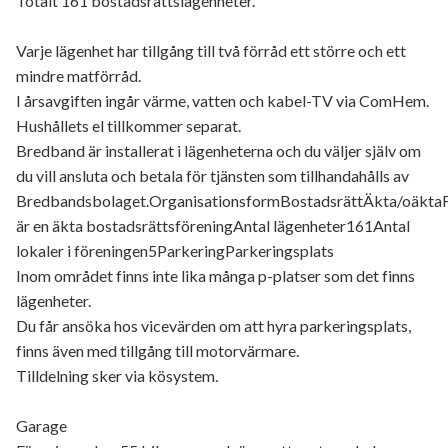
Totalt 161 bostadsrättslägenheter.
Varje lägenhet har tillgång till två förråd ett större och ett
mindre matförråd.
I årsavgiften ingår värme, vatten och kabel-TV via ComHem.
Hushållets el tillkommer separat.
Bredband är installerat i lägenheterna och du väljer själv om
du vill ansluta och betala för tjänsten som tillhandahålls av
Bredbandsbolaget.OrganisationsformBostadsrättÄkta/oäkta
är en äkta bostadsrättsföreningAntal lägenheter161Antal
lokaler i föreningen5ParkeringParkeringsplats
Inom området finns inte lika många p-platser som det finns
lägenheter.
Du får ansöka hos vicevärden om att hyra parkeringsplats,
finns även med tillgång till motorvärmare.
Tilldelning sker via kösystem.
Garage