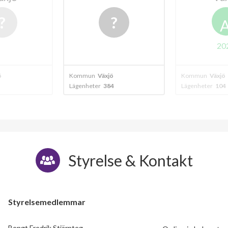
A
+
2024
ö
Kommun
Växjö
Kommun
Växjö
4
Lägenheter
104
Lägenheter
29
Styrelse & Kontakt
Styrelsemedlemmar
Bengt Fredrik Stjärnteg