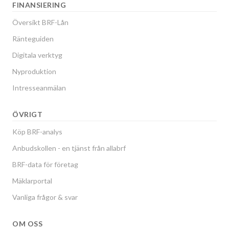
FINANSIERING
Översikt BRF-Lån
Ränteguiden
Digitala verktyg
Nyproduktion
Intresseanmälan
ÖVRIGT
Köp BRF-analys
Anbudskollen - en tjänst från allabrf
BRF-data för företag
Mäklarportal
Vanliga frågor & svar
OM OSS