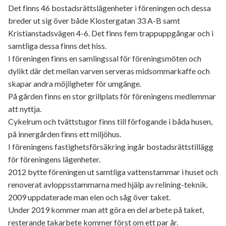
Det finns 46 bostadsrättslägenheter i föreningen och dessa
breder ut sig över både Klostergatan 33 A-B samt
Kristianstadsvägen 4-6. Det finns fem trappuppgångar och i
samtliga dessa finns det hiss.
I föreningen finns en samlingssal för föreningsmöten och
dylikt där det mellan varven serveras midsommarkaffe och
skapar andra möjligheter för umgänge.
På gården finns en stor grillplats för föreningens medlemmar
att nyttja.
Cykelrum och tvättstugor finns till förfogande i båda husen,
på innergården finns ett miljöhus.
I föreningens fastighetsförsäkring ingår bostadsrättstillägg
för föreningens lägenheter.
2012 bytte föreningen ut samtliga vattenstammar i huset och
renoverat avloppsstammarna med hjälp av relining-teknik.
2009 uppdaterade man elen och såg över taket.
Under 2019 kommer man att göra en del arbete på taket,
resterande takarbete kommer först om ett par år.