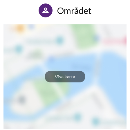
Området
Visa karta