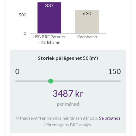
837
630
500
0
HSB BRF Päronet
Karlshamn
i Karlshamn
Storlek på lägenhet
50
(m²)
0
150
3487 kr
per månad
Månadsavgiften kan öka när räntan går upp.
Se prognos
i föreningens BRF-analys.