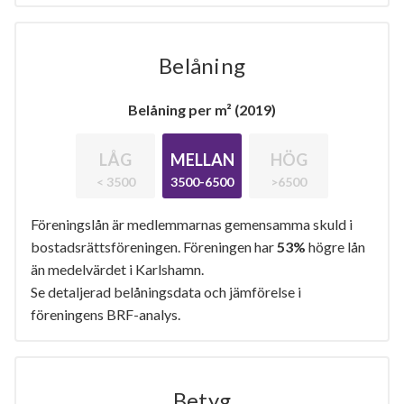
Belåning
Belåning per m² (2019)
LÅG
MELLAN
HÖG
< 3500
3500-6500
>6500
Föreningslån är medlemmarnas gemensamma skuld i
bostadsrättsföreningen. Föreningen har
53%
högre lån
än medelvärdet i Karlshamn.
Se detaljerad belåningsdata och jämförelse i
föreningens BRF-analys.
Betyg