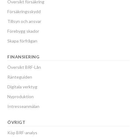
Översikt försäkring
Försäkringsskydd
Tillsyn och ansvar
Förebygg skador
Skapa förfrågan
FINANSIERING
Översikt BRF-Lån
Ränteguiden
Digitala verktyg
Nyproduktion
Intresseanmälan
ÖVRIGT
Köp BRF-analys