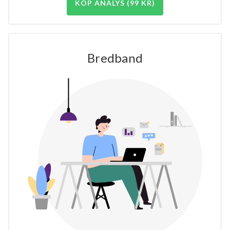
KÖP ANALYS (99 KR)
Bredband