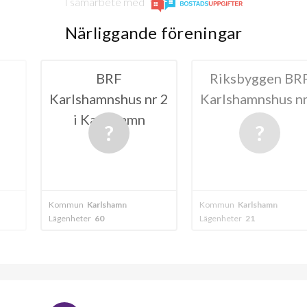
I samarbete med
Närliggande föreningar
RF
Riksbyggen BRF
Riksbyg
nshus nr 2
Karlshamnshus nr 3
Karlshamn
lshamn
shamn
Kommun
Karlshamn
Kommun
Karls
Lägenheter
21
Lägenheter
74