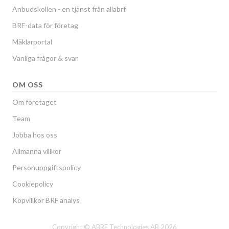
Anbudskollen - en tjänst från allabrf
BRF-data för företag
Mäklarportal
Vanliga frågor & svar
OM OSS
Om företaget
Team
Jobba hos oss
Allmänna villkor
Personuppgiftspolicy
Cookiepolicy
Köpvillkor BRF analys
Copyright © ABRF Technologies AB 2026