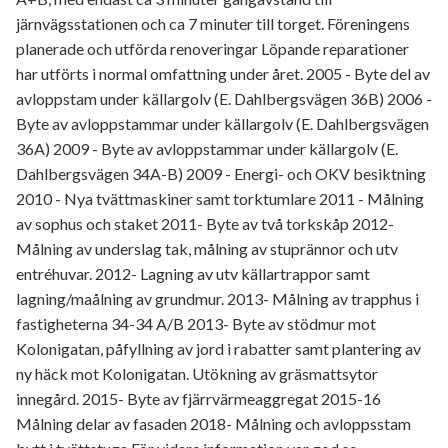
järnvägsstationen och ca 7 minuter till torget. Föreningens
planerade och utförda renoveringar Löpande reparationer
har utförts i normal omfattning under året. 2005 - Byte del av
avloppstam under källargolv (E. Dahlbergsvägen 36B) 2006 -
Byte av avloppstammar under källargolv (E. Dahlbergsvägen
36A) 2009 - Byte av avloppstammar under källargolv (E.
Dahlbergsvägen 34A-B) 2009 - Energi- och OKV besiktning
2010 - Nya tvättmaskiner samt torktumlare 2011 - Målning
av sophus och staket 2011- Byte av två torkskåp 2012-
Målning av underslag tak, målning av stuprännor och utv
entréhuvar. 2012- Lagning av utv källartrappor samt
lagning/maålning av grundmur. 2013- Målning av trapphus i
fastigheterna 34-34 A/B 2013- Byte av stödmur mot
Kolonigatan, påfyllning av jord i rabatter samt plantering av
ny häck mot Kolonigatan. Utökning av gräsmattsytor
innegård. 2015- Byte av fjärrvärmeaggregat 2015-16
Målning delar av fasaden 2018- Målning och avloppsstam