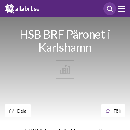
HSB BRF Päronet i
Karlshamn
Dela
Följ