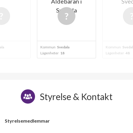
aran i
Svedala
dala
ala
Kommun
Svedala
Kommun
Svedal
Lägenheter
48
Lägenheter
18
Styrelse & Kontakt
Styrelsemedlemmar