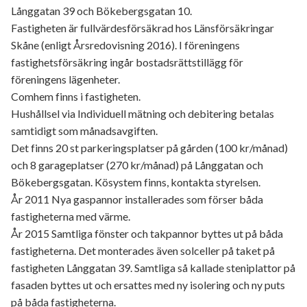
Långgatan 39 och Bökebergsgatan 10.
Fastigheten är fullvärdesförsäkrad hos Länsförsäkringar
Skåne (enligt Årsredovisning 2016). I föreningens
fastighetsförsäkring ingår bostadsrättstillägg för
föreningens lägenheter.
Comhem finns i fastigheten.
Hushållsel via Individuell mätning och debitering betalas
samtidigt som månadsavgiften.
Det finns 20 st parkeringsplatser på gården (100 kr/månad)
och 8 garageplatser (270 kr/månad) på Långgatan och
Bökebergsgatan. Kösystem finns, kontakta styrelsen.
År 2011 Nya gaspannor installerades som förser båda
fastigheterna med värme.
År 2015 Samtliga fönster och takpannor byttes ut på båda
fastigheterna. Det monterades även solceller på taket på
fastigheten Långgatan 39. Samtliga så kallade steniplattor på
fasaden byttes ut och ersattes med ny isolering och ny puts
på båda fastigheterna.