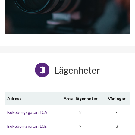
Lägenheter
Adress
Antal lägenheter
Våningar
Bökebergsgatan 10A
8
-
Bökebergsgatan 10B
9
3