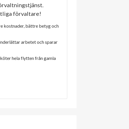
rvaltningstjänst.
tliga förvaltare!
re kostnader, bättre betyg och
Underlättar arbetet och sparar
sköter hela flytten från gamla