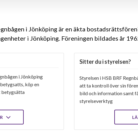
nbågen i Jönköping är en äkta bostadsrättsföre
ägenheter i Jönköping. Föreningen bildades år 19
Sitter du i styrelsen?
nbågen i Jönköping
Styrelsen i HSB BRF Regnbå
 betygsatts, köp en
att ta kontroll över sin för
t betygsätta
bild och information samt få 
styrelseverktyg
ER
LÄ