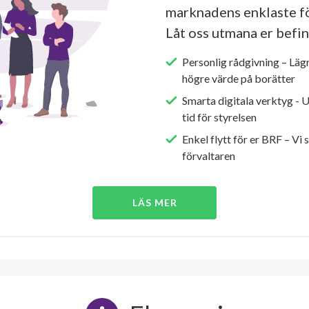
marknadens enklaste fö
Låt oss utmana er befin
Personlig rådgivning – Läg
högre värde på borätter
Smarta digitala verktyg - 
tid för styrelsen
Enkel flytt för er BRF – Vi 
förvaltaren
LÄS MER