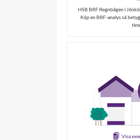
HSB BRF Regnbågen i Jönköpi
Köp en BRF-analys så betygs
tim
Visa ex