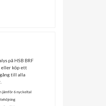
alys på HSB BRF
eller köp ett
ång till alla
.
 jämför 6 nyckeltal
ntehöjning