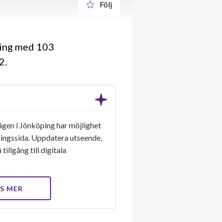
Följ
ning med 103
62
gen i Jönköping har möjlighet
eningssida. Uppdatera utseende,
tillgång till digitala
S MER