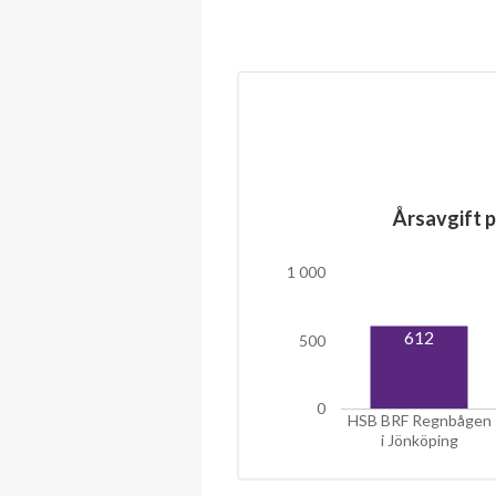
Årsavgift p
1 000
612
500
0
HSB BRF Regnbågen
i Jönköping