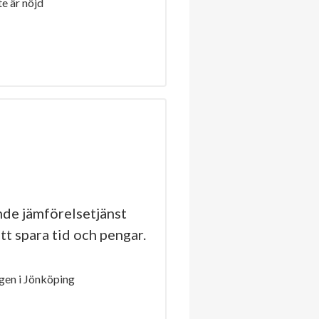
e är nöjd
de jämförelsetjänst
tt spara tid och pengar.
en i Jönköping