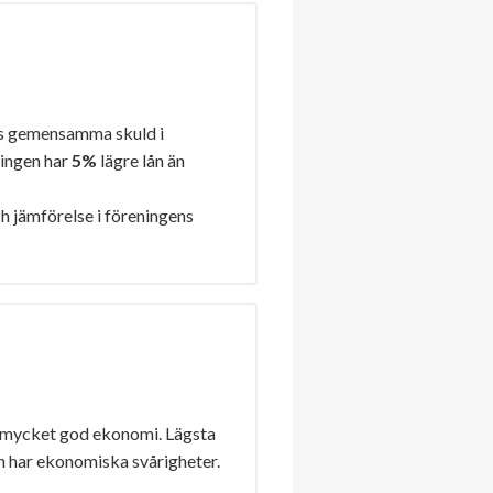
s gemensamma skuld i
ningen har
5%
lägre lån än
h jämförelse i föreningens
 mycket god ekonomi. Lägsta
n har ekonomiska svårigheter.