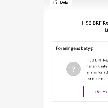
Dela
HSB BRF Reg
l
Föreningens betyg
HSB BRF Reg
har ännu inte
analys för at
föreningen.
LÄS M