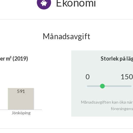
Ekonomi
Månadsavgift
er m² (2019)
Storlek på l
0
150
591
Månadsavgiften kan öka när
föreningens
Jönköping