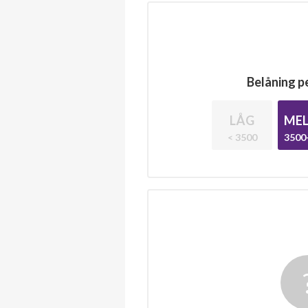
Belåning pe
LÅG
MEL
< 3500
3500