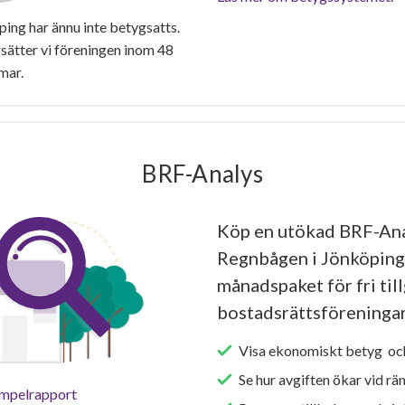
ng har ännu inte betygsatts.
ätter vi föreningen inom 48
mar.
BRF-Analys
Köp en utökad BRF-An
Regnbågen i Jönköping 
månadspaket för fri tillg
bostadsrättsföreningar
Visa ekonomiskt betyg och
Se hur avgiften ökar vid rä
empelrapport