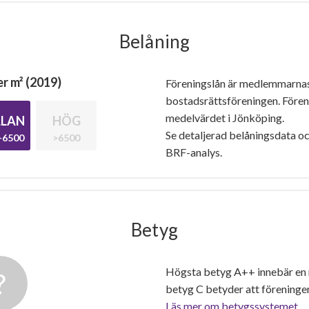
Belåning
r m² (2019)
Föreningslån är medlemmarna
bostadsrättsföreningen. Före
medelvärdet i Jönköping.
LAN
HÖG
Se detaljerad belåningsdata oc
-6500
>6500
BRF-analys.
Betyg
Högsta betyg A++ innebär en
betyg C betyder att föreninge
Läs mer om betygssystemet.