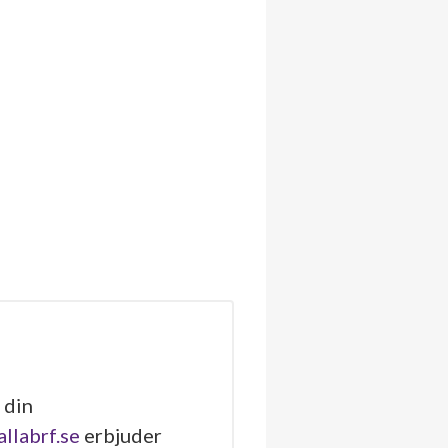
 din
allabrf.se
erbjuder