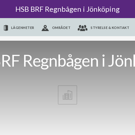
HSB BRF Regnbågen i Jönköping
LÄGENHETER
OMRÅDET
STYRELSE & KONTAKT
RF Regnbågen i Jön