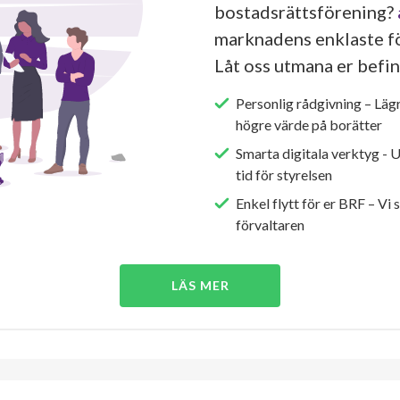
bostadsrättsförening?
marknadens enklaste fö
Låt oss utmana er befin
Personlig rådgivning – Läg
högre värde på borätter
Smarta digitala verktyg - 
tid för styrelsen
Enkel flytt för er BRF – Vi 
förvaltaren
LÄS MER