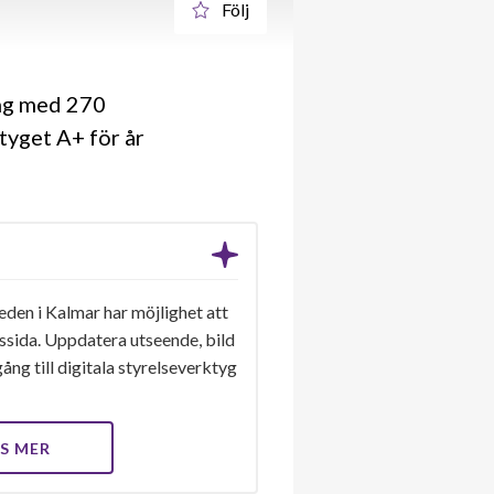
Följ
ng med 270
tyget A+ för år
den i Kalmar har möjlighet att
gssida. Uppdatera utseende, bild
ång till digitala styrelseverktyg
S MER