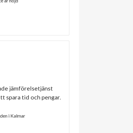
e är nöjd
de jämförelsetjänst
tt spara tid och pengar.
den i Kalmar