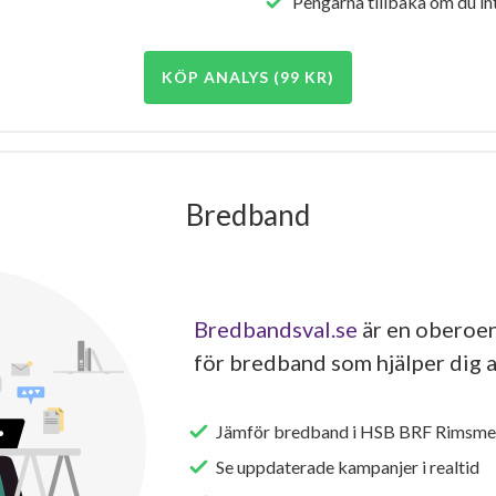
Pengarna tillbaka om du int
KÖP ANALYS (99 KR)
Bredband
Bredbandsval.se
är en oberoen
för bredband som hjälper dig a
Jämför bredband i HSB BRF Rimsme
Se uppdaterade kampanjer i realtid