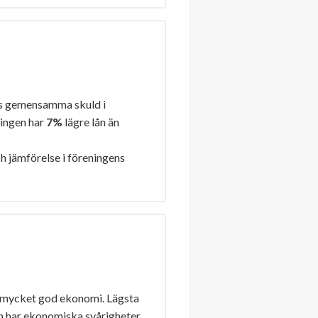
s gemensamma skuld i
ningen har
7%
lägre lån än
h jämförelse i föreningens
 mycket god ekonomi. Lägsta
n har ekonomiska svårigheter.