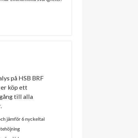
alys på HSB BRF
er köp ett
ång till alla
.
h jämför 6 nyckeltal
ntehöjning