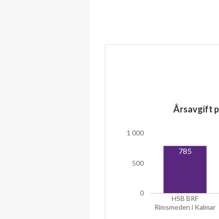
Årsavgift p
1 000
785
500
0
HSB BRF
Rimsmeden i Kalmar