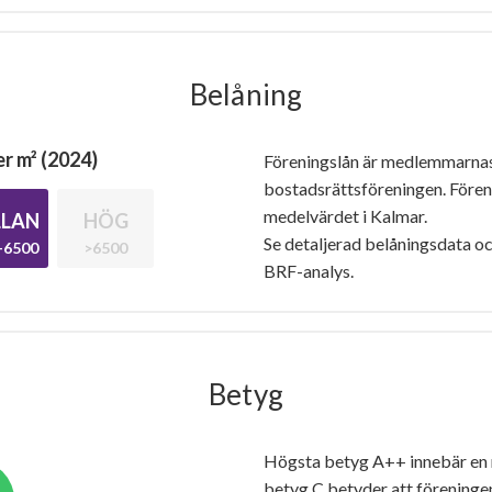
Belåning
r m² (2024)
Föreningslån är medlemmarna
bostadsrättsföreningen. Före
medelvärdet i Kalmar.
LAN
HÖG
Se detaljerad belåningsdata oc
-6500
>6500
BRF-analys.
Betyg
Högsta betyg A++ innebär en
betyg C betyder att föreninge