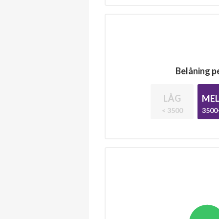
Belåning pe
LÅG
MEL
< 3500
3500