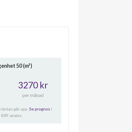
ägenhet
50
(m²)
3270 kr
per månad
 räntan går upp.
Se prognos
i
 BRF-analys.