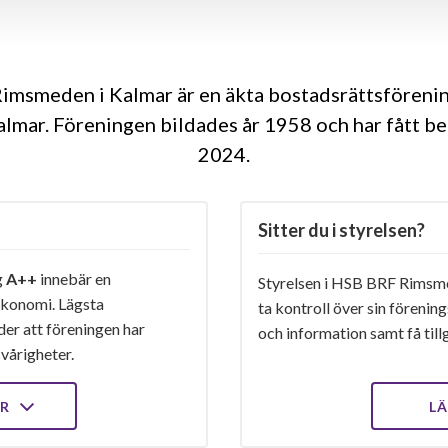
imsmeden i Kalmar är en äkta bostadsrättsföreni
almar. Föreningen bildades år 1958 och har fått be
2024
Sitter du i styrelsen?
g
A++
innebär en
Styrelsen i HSB BRF Rimsme
konomi. Lägsta
ta kontroll över sin förenin
er att föreningen har
och information samt få tillg
vårigheter.
ER
LÄ