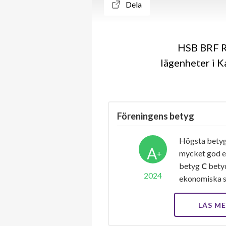
Dela
HSB BRF R
lägenheter i K
Föreningens betyg
Högsta bety
A
+
mycket god e
betyg
C
betyd
2024
ekonomiska s
LÄS M