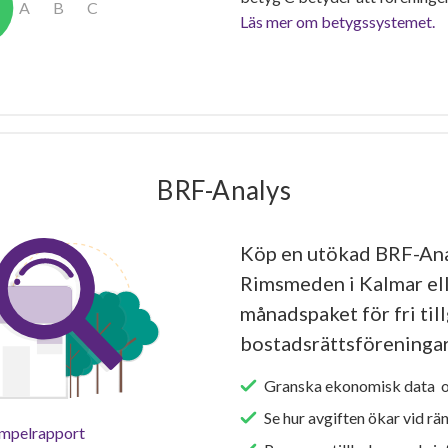
Läs mer om betygssystemet.
BRF-Analys
Köp en utökad BRF-An
Rimsmeden i Kalmar ell
månadspaket för fri tillg
bostadsrättsföreningar
Granska ekonomisk data oc
Se hur avgiften ökar vid rä
empelrapport