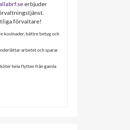
allabrf.se
erbjuder
rvaltningstjänst.
tliga förvaltare!
re kostnader, bättre betyg och
Underlättar arbetet och sparar
sköter hela flytten från gamla