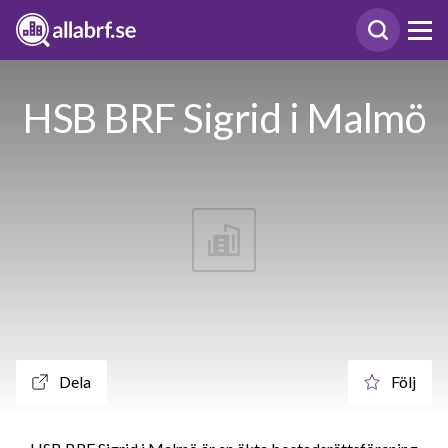
HSB BRF Sigrid i Malmö
Dela
Följ