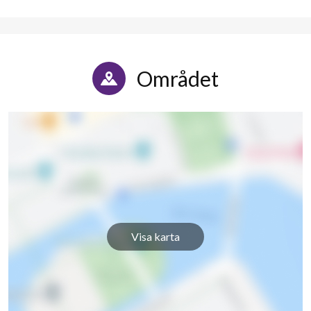
Gudmundsgatan 2C
1
-
Gudmundsgatan 3A
1
-
Gudmundsgatan 3B
1
-
Området
Gudmundsgatan 3C
1
-
Gudmundsgatan 4A
1
-
Gudmundsgatan 4B
1
-
Gudmundsgatan 4C
1
-
Gudmundsgatan 5A
1
-
Visa karta
Gudmundsgatan 5B
1
-
Gudmundsgatan 5C
1
-