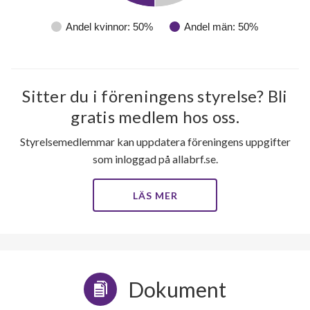
Andel kvinnor: 50%
Andel män: 50%
Sitter du i föreningens styrelse? Bli
gratis medlem hos oss.
Styrelsemedlemmar kan uppdatera föreningens uppgifter
51
som inloggad på allabrf.se.
lägenheter
m²
LÄS MER
Dokument