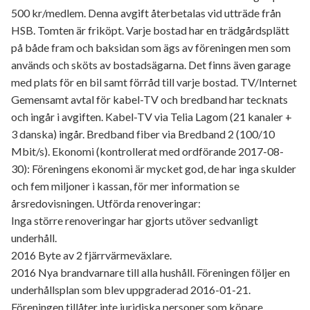
500 kr/medlem. Denna avgift återbetalas vid utträde från
HSB. Tomten är friköpt. Varje bostad har en trädgårdsplätt
på både fram och baksidan som ägs av föreningen men som
används och sköts av bostadsägarna. Det finns även garage
med plats för en bil samt förråd till varje bostad. TV/Internet
Gemensamt avtal för kabel-TV och bredband har tecknats
och ingår i avgiften. Kabel-TV via Telia Lagom (21 kanaler +
3 danska) ingår. Bredband fiber via Bredband 2 (100/10
Mbit/s). Ekonomi (kontrollerat med ordförande 2017-08-
30): Föreningens ekonomi är mycket god, de har inga skulder
och fem miljoner i kassan, för mer information se
årsredovisningen. Utförda renoveringar:
Inga större renoveringar har gjorts utöver sedvanligt
underhåll.
2016 Byte av 2 fjärrvärmeväxlare.
2016 Nya brandvarnare till alla hushåll. Föreningen följer en
underhållsplan som blev uppgraderad 2016-01-21.
Föreningen tillåter inte juridiska personer som köpare.