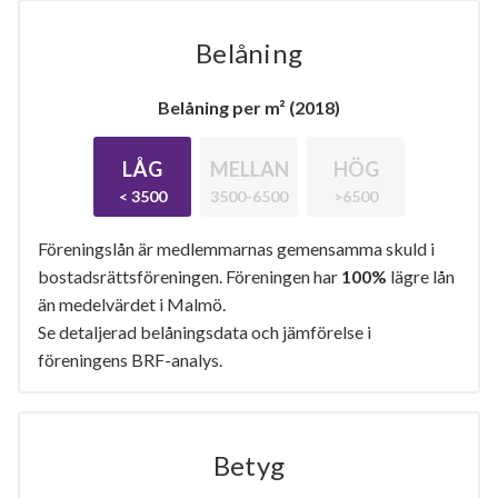
Belåning
Belåning per m² (2018)
LÅG
MELLAN
HÖG
< 3500
3500-6500
>6500
Föreningslån är medlemmarnas gemensamma skuld i
bostadsrättsföreningen. Föreningen har
100%
lägre lån
än medelvärdet i Malmö.
Se detaljerad belåningsdata och jämförelse i
föreningens BRF-analys.
Betyg