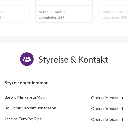
Gudmundsgatan 9B
1
-
mö
Kommun
Malmö
Kommun
Malm
9
Lägenheter
596
Lägenheter
36
Gudmundsgatan 9C
1
-
Gudmundsgatan 10A
1
-
Gudmundsgatan 10B
1
-
Styrelse & Kontakt
Gudmundsgatan 10C
1
-
Gudmundsgatan 11A
1
-
Styrelsemedlemmar
Gudmundsgatan 11B
1
-
Barbro Margareta Molin
Ordinarie ledamot
Gudmundsgatan 11C
1
-
Bo Göran Lennart Johansson
Ordinarie ledamot
Gudmundsgatan 12A
1
-
Jessica Caroline Ripa
Ordinarie ledamot
Gudmundsgatan 12B
1
-