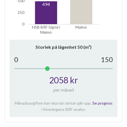
500
494
250
0
HSB BRF Sigrid i
Malmö
Malmö
Storlek på lägenhet
50
(m²)
0
150
2058 kr
per månad
Månadsavgiften kan öka när räntan går upp.
Se prognos
i föreningens BRF-analys.