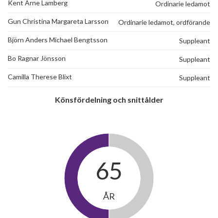
Kent Arne Lamberg
Ordinarie ledamot
Gudmundsgatan 12C
1
-
Gun Christina Margareta Larsson
Ordinarie ledamot, ordförande
Björn Anders Michael Bengtsson
Suppleant
Bo Ragnar Jönsson
Suppleant
Camilla Therese Blixt
Suppleant
Könsfördelning och snittålder
65
ÅR