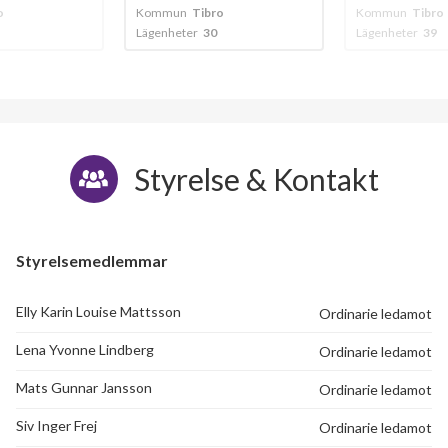
o
Kommun
Tibro
Kommun
Tibro
Lägenheter
30
Lägenheter
39
Styrelse & Kontakt
Styrelsemedlemmar
Elly Karin Louise Mattsson
Ordinarie ledamot
Lena Yvonne Lindberg
Ordinarie ledamot
Mats Gunnar Jansson
Ordinarie ledamot
Siv Inger Frej
Ordinarie ledamot