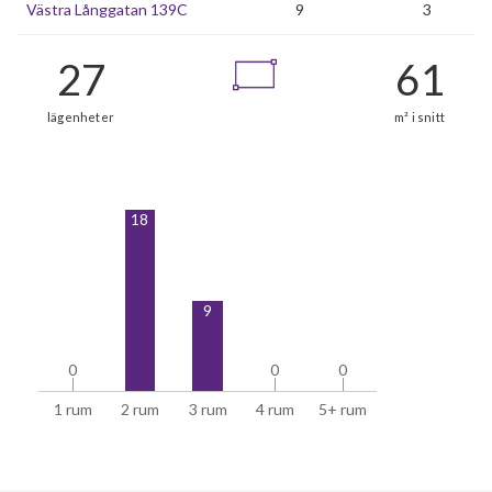
Västra Långgatan 139C
9
3
27
18
lägenheter
9
0
0
0
0
0
0
1 rum
2 rum
3 rum
4 rum
5+ rum