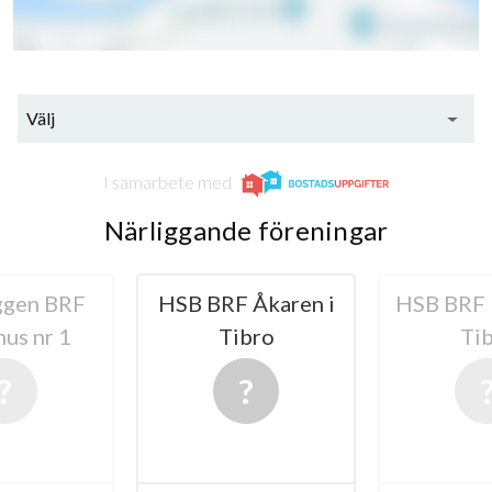
Välj
I samarbete med
Närliggande föreningar
ggen BRF
HSB BRF Åkaren i
HSB BRF 
us nr 1
Tibro
Ti