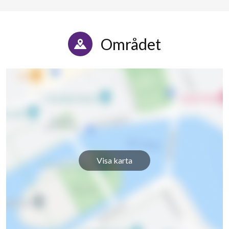
Området
Visa karta