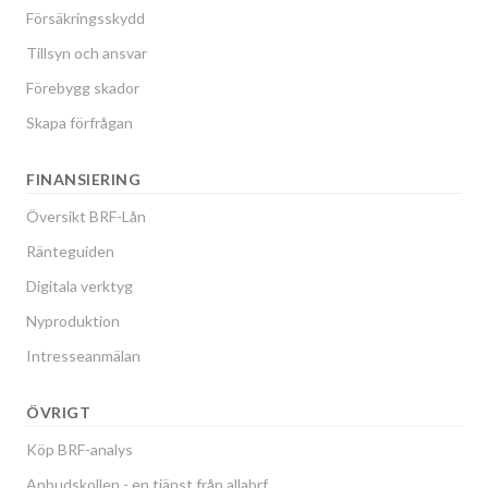
Försäkringsskydd
Tillsyn och ansvar
Förebygg skador
Skapa förfrågan
FINANSIERING
Översikt BRF-Lån
Ränteguiden
Digitala verktyg
Nyproduktion
Intresseanmälan
ÖVRIGT
Köp BRF-analys
Anbudskollen - en tjänst från allabrf