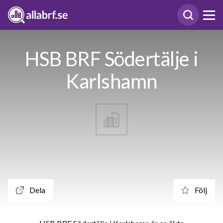
HSB BRF Södertälje i
Karlshamn
Dela
Följ