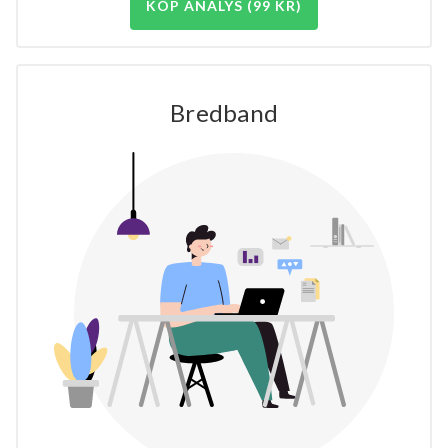
KÖP ANALYS (99 KR)
Bredband