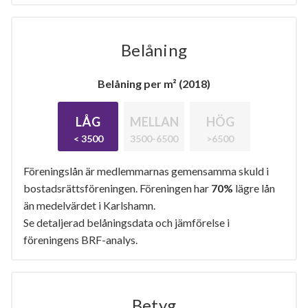
Belåning
Belåning per m² (2018)
LÅG
MELLAN
HÖG
< 3500
3500-6500
>6500
Föreningslån är medlemmarnas gemensamma skuld i
bostadsrättsföreningen. Föreningen har
70%
lägre lån
än medelvärdet i Karlshamn.
Se detaljerad belåningsdata och jämförelse i
föreningens BRF-analys.
Betyg