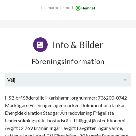
I samarbete med
Info & Bilder
Föreningsinformation
Välj
Generell information
HSB brf Södertälje i Karlshamn, orgnummer: 736200-0742
Markägare Föreningen äger marken Dokument och länkar
Energideklaration Stadgar Årsredovisning Frågelista
Undersökningsplikt bostadsrätt Tilläggstjänster Ekonomi
Avgift : 2 769 kr/mån Ingår i avgift I avgiften ingår värme,
vatten, el och kabel-TV Försäkring : 70 kr/mån Sammanlagd