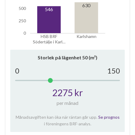
630
500
546
250
0
HSB BRF
Karlshamn
Södertälje i Karl…
Storlek på lägenhet
50
(m²)
0
150
2275 kr
per månad
Månadsavgiften kan öka när räntan går upp.
Se prognos
i föreningens BRF-analys.