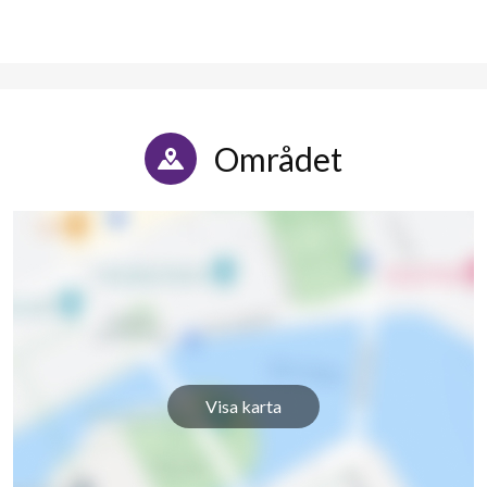
Området
Visa karta