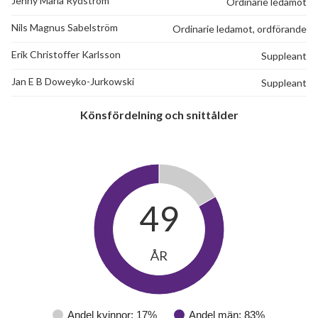
Jenny Maria Rydström
Ordinarie ledamot
Nils Magnus Sabelström
Ordinarie ledamot, ordförande
Erik Christoffer Karlsson
Suppleant
Jan E B Doweyko-Jurkowski
Suppleant
Könsfördelning och snittålder
49
ÅR
Andel kvinnor: 17%
Andel män: 83%