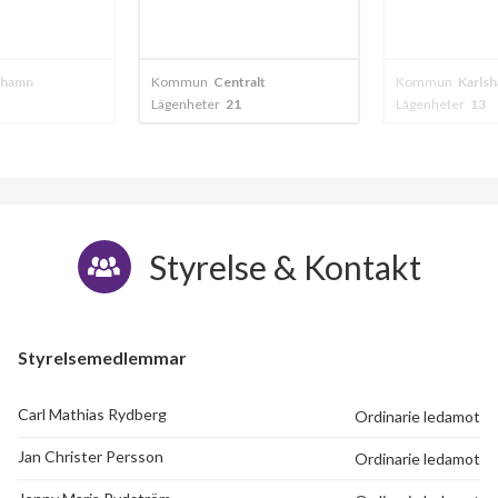
shamn
Kommun
Centralt
Kommun
Karls
Lägenheter
21
Lägenheter
13
Styrelse & Kontakt
Styrelsemedlemmar
Carl Mathias Rydberg
Ordinarie ledamot
Jan Christer Persson
Ordinarie ledamot