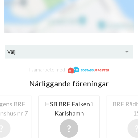
Välj
I samarbete med
Närliggande föreningar
gens BRF
HSB BRF Falken i
BRF Råd
nshus nr 7
Karlshamn
1