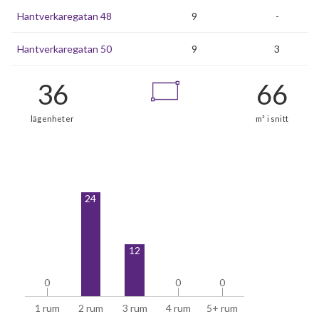
Hantverkaregatan 48
9
-
Hantverkaregatan 50
9
3
24
12
0
0
0
0
0
0
1 rum
2 rum
3 rum
4 rum
5+ rum