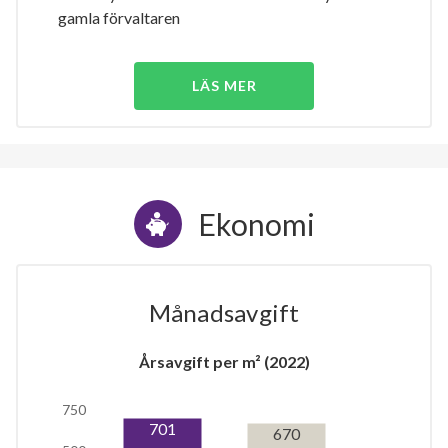
gamla förvaltaren
LÄS MER
Ekonomi
Månadsavgift
Årsavgift per m² (2022)
750
701
670