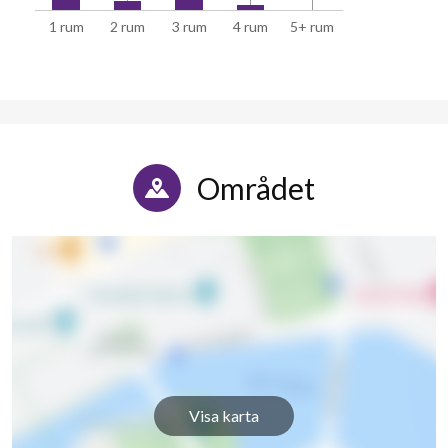
1 rum
2 rum
3 rum
4 rum
5+ rum
Stenhagsgatan 8E
9
3
Stenhagsgatan 10A
6
3
Stenhagsgatan 10B
9
3
Stenhagsgatan 10C
9
3
Området
Stenhagsgatan 10D
9
3
Visa karta