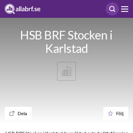
HSB BRF Stocken i
Karlstad
Dela
Följ