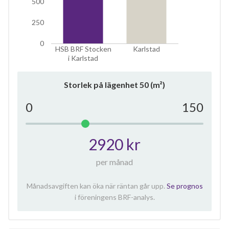
500
250
0
HSB BRF Stocken
Karlstad
i Karlstad
Storlek på lägenhet
50
(m²)
0
150
2920 kr
per månad
Månadsavgiften kan öka när räntan går upp.
Se prognos
i föreningens BRF-analys.