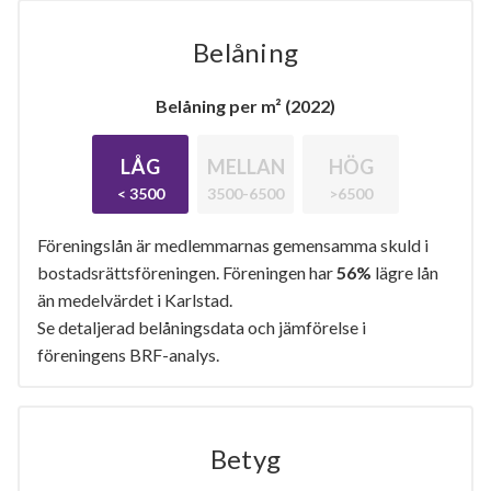
Belåning
Belåning per m² (2022)
LÅG
MELLAN
HÖG
< 3500
3500-6500
>6500
Föreningslån är medlemmarnas gemensamma skuld i
bostadsrättsföreningen. Föreningen har
56%
lägre lån
än medelvärdet i Karlstad.
Se detaljerad belåningsdata och jämförelse i
föreningens BRF-analys.
Betyg