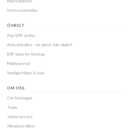
Nyproduktion
Intresseanmälan
ÖVRIGT
Köp BRF-analys
Anbudskollen - en tjänst från allabrf
BRF-data för företag
Mäklarportal
Vanliga frågor & svar
OM OSS
Om företaget
Team
Jobba hos oss
Allmänna villkor