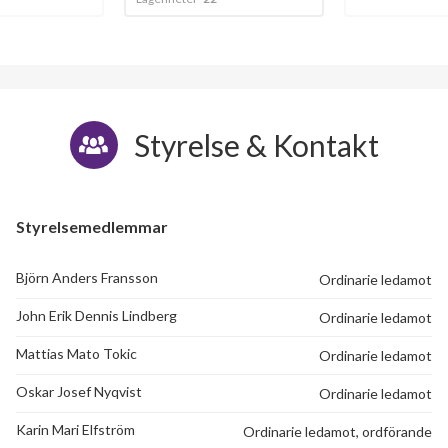
Kronhedsvägen 104
1
-
Kronhedsvägen 106
1
-
Kronhedsvägen 108
1
-
Styrelse & Kontakt
Kronhedsvägen 110
1
2
Kronhedsvägen 112
1
-
Styrelsemedlemmar
Kronhedsvägen 114
1
-
Björn Anders Fransson
Ordinarie ledamot
John Erik Dennis Lindberg
Ordinarie ledamot
Mattias Mato Tokic
Ordinarie ledamot
Oskar Josef Nyqvist
Ordinarie ledamot
Karin Mari Elfström
Ordinarie ledamot, ordförande