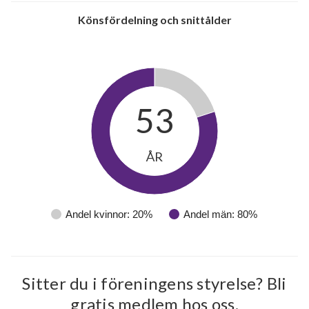
Könsfördelning och snittålder
53
ÅR
Andel kvinnor: 20%
Andel män: 80%
Sitter du i föreningens styrelse? Bli
gratis medlem hos oss.