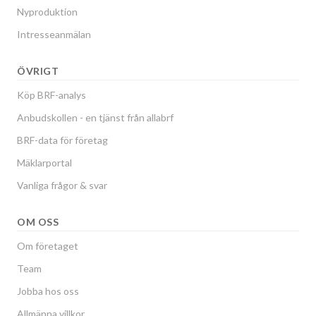
Nyproduktion
Intresseanmälan
ÖVRIGT
Köp BRF-analys
Anbudskollen - en tjänst från allabrf
BRF-data för företag
Mäklarportal
Vanliga frågor & svar
OM OSS
Om företaget
Team
Jobba hos oss
Allmänna villkor