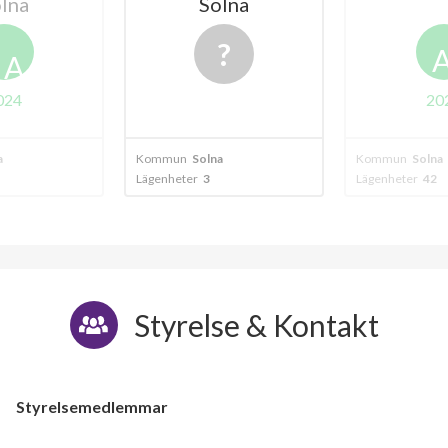
lna
Solna
A
024
20
a
Kommun
Solna
Kommun
Solna
Lägenheter
3
Lägenheter
42
Styrelse & Kontakt
Styrelsemedlemmar