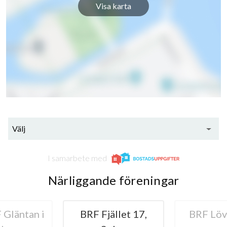
Visa karta
Välj
I samarbete med
Närliggande föreningar
Gläntan i
BRF Fjället 17,
BRF Lö