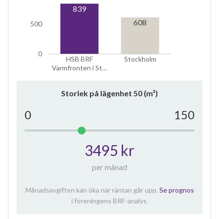
839
608
500
0
HSB BRF
Stockholm
Varmfronten i St…
Storlek på lägenhet
50
(m²)
0
150
3495 kr
per månad
Månadsavgiften kan öka när räntan går upp.
Se prognos
i föreningens BRF-analys.