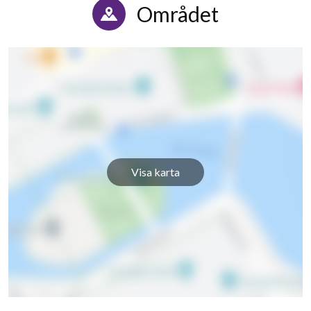
Området
Visa karta