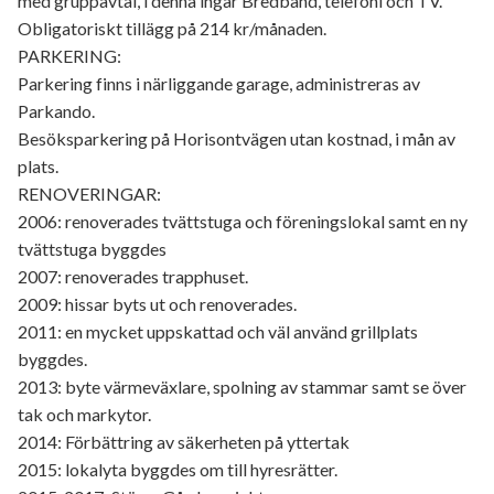
med gruppavtal, i denna ingår Bredband, telefoni och TV.
Obligatoriskt tillägg på 214 kr/månaden.
PARKERING:
Parkering finns i närliggande garage, administreras av
Parkando.
Besöksparkering på Horisontvägen utan kostnad, i mån av
plats.
RENOVERINGAR:
2006: renoverades tvättstuga och föreningslokal samt en ny
tvättstuga byggdes
2007: renoverades trapphuset.
2009: hissar byts ut och renoverades.
2011: en mycket uppskattad och väl använd grillplats
byggdes.
2013: byte värmeväxlare, spolning av stammar samt se över
tak och markytor.
2014: Förbättring av säkerheten på yttertak
2015: lokalyta byggdes om till hyresrätter.