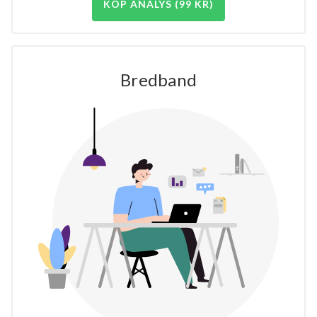
KÖP ANALYS (99 KR)
Bredband