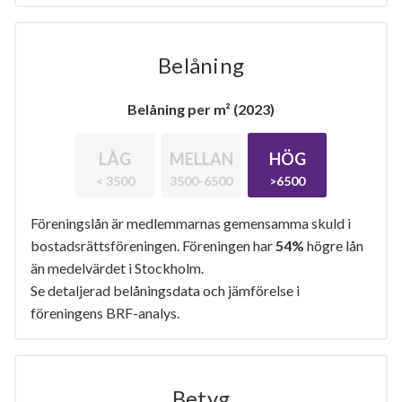
Belåning
Belåning per m² (2023)
LÅG
MELLAN
HÖG
< 3500
3500-6500
>6500
Föreningslån är medlemmarnas gemensamma skuld i
bostadsrättsföreningen. Föreningen har
54%
högre lån
än medelvärdet i Stockholm.
Se detaljerad belåningsdata och jämförelse i
föreningens BRF-analys.
Betyg