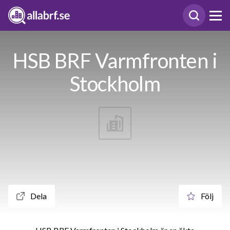
HSB BRF Varmfronten i
Stockholm
Dela
Följ