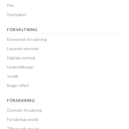
Pris
Startpaket
FÖRVALTNING
Ekonomisk förvaltning
Löpande ekonomi
Digitala verktyg
Underhållsplan
Juridik
Begär offert
FÖRSÄKRING
Översikt försäkring
Försäkringsskydd
Tillsyn och ansvar