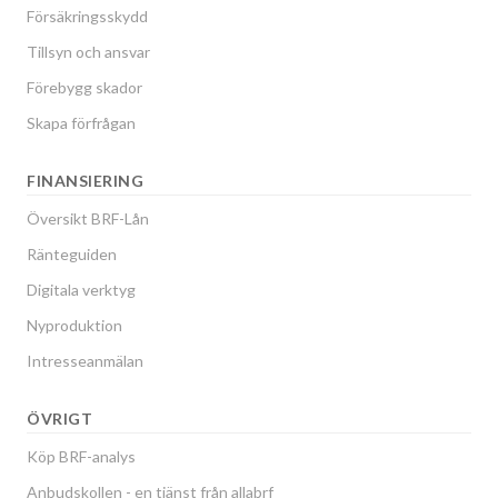
Försäkringsskydd
Tillsyn och ansvar
Förebygg skador
Skapa förfrågan
FINANSIERING
Översikt BRF-Lån
Ränteguiden
Digitala verktyg
Nyproduktion
Intresseanmälan
ÖVRIGT
Köp BRF-analys
Anbudskollen - en tjänst från allabrf