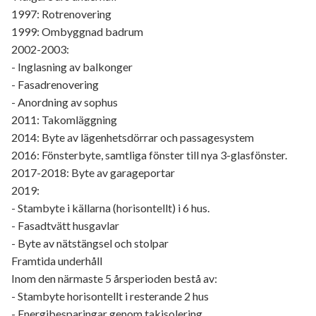
1997: Rotrenovering
1999: Ombyggnad badrum
2002-2003:
- Inglasning av balkonger
- Fasadrenovering
- Anordning av sophus
2011: Takomläggning
2014: Byte av lägenhetsdörrar och passagesystem
2016: Fönsterbyte, samtliga fönster till nya 3-glasfönster.
2017-2018: Byte av garageportar
2019:
- Stambyte i källarna (horisontellt) i 6 hus.
- Fasadtvätt husgavlar
- Byte av nätstängsel och stolpar
Framtida underhåll
Inom den närmaste 5 årsperioden bestå av:
- Stambyte horisontellt i resterande 2 hus
- Energibesparingar genom takisolering