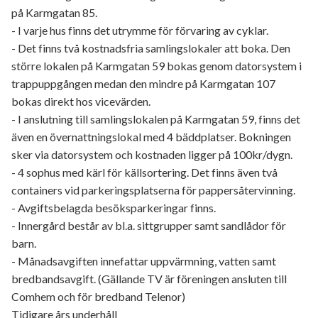
på Karmgatan 85.
- I varje hus finns det utrymme för förvaring av cyklar.
- Det finns två kostnadsfria samlingslokaler att boka. Den
större lokalen på Karmgatan 59 bokas genom datorsystem i
trappuppgången medan den mindre på Karmgatan 107
bokas direkt hos vicevärden.
- I anslutning till samlingslokalen på Karmgatan 59, finns det
även en övernattningslokal med 4 bäddplatser. Bokningen
sker via datorsystem och kostnaden ligger på 100kr/dygn.
- 4 sophus med kärl för källsortering. Det finns även två
containers vid parkeringsplatserna för pappersåtervinning.
- Avgiftsbelagda besöksparkeringar finns.
- Innergård består av bl.a. sittgrupper samt sandlådor för
barn.
- Månadsavgiften innefattar uppvärmning, vatten samt
bredbandsavgift. (Gällande TV är föreningen ansluten till
Comhem och för bredband Telenor)
Tidigare års underhåll