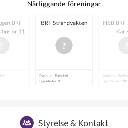
Närliggande föreningar
andvakten
HSB BRF Stocken i
BRF B
Karlstad
195
20
lägenheter
stad
Kommun
Karlstad
Kommun
Karlst
Lägenheter
180
Lägenheter
72
Styrelse & Kontakt