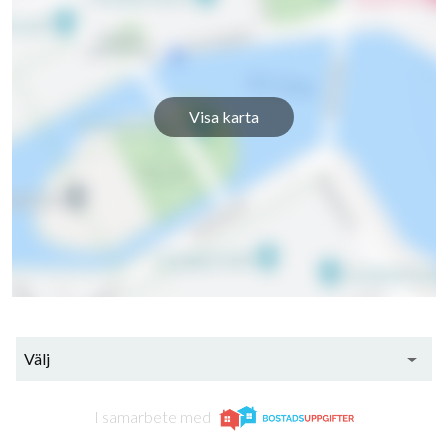
Karmgatan 109
6
3
Karmgatan 111
6
3
Karmgatan 113
6
3
Visa karta
Karmgatan 115
6
3
Välj
I samarbete med