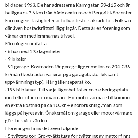
bildades 1963. De har adresserna Karmgatan 59-115 och är
belägna ca 2,5 km från både centrum och Bergvik köpcenter.
Föreningens fastigheter är fullvärdesförsäkrade hos Folksam
där även bostadsrättstillägg ingår. Detta är en förening som
värnar om medlemmarnas trivsel.
Föreningen omfattar:
- 8 hus med 195 lägenheter
- 9 lokaler
- 91 garage. Kostnaden för garage ligger mellan ca 204-286
kr/mån (kostnaden varierar pga garagets storlek samt
uppvärmningstyp). Här gäller separat kö.
-195 bilplatser. Till varje lägenhet följer en parkeringsplats
med eller utan motorvärmare. För motorvärmare tillkommer
en extra kostnad på ca 100kr + elförbrukning /mån, som
läggs på hyresavin. Önskemål om garage eller motorvärmare
görs hos vicevärden.
I föreningen finns det även följande:
- 5 tvättstugor. Grovtvättstuga för tvättning av mattor finns