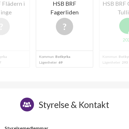
Flädern i
HSB BRF
HSB BRF G
linge
Fagerliden
Tull
20
yrka
Kommun
Botkyrka
Kommun
Botky
7
Lägenheter
69
Lägenheter
293
Styrelse & Kontakt
Styrelsemedlemmar