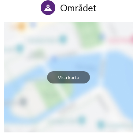
Området
32
Visa karta
lägenheter