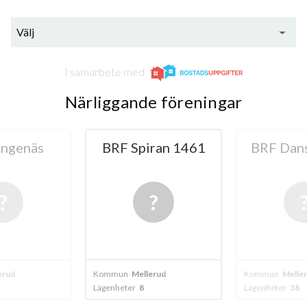
Välj
I samarbete med
Närliggande föreningar
ngenäs
BRF Spiran 1461
BRF Dan
erud
Kommun
Mellerud
Kommun
Melle
Lägenheter
8
Lägenheter
38