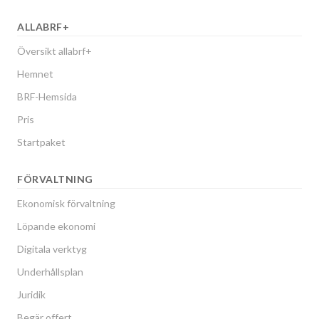
ALLABRF+
Översikt allabrf+
Hemnet
BRF-Hemsida
Pris
Startpaket
FÖRVALTNING
Ekonomisk förvaltning
Löpande ekonomi
Digitala verktyg
Underhållsplan
Juridik
Begär offert