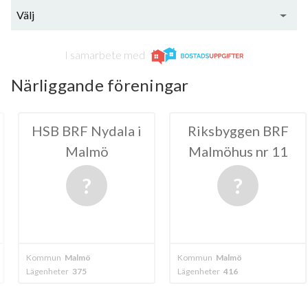
Välj
I samarbete med
Närliggande föreningar
 Nydala i
Riksbyggen BRF
HSB
lmö
Malmöhus nr 11
Konstn
Ma
mö
Kommun
Malmö
Kommun
Malm
5
Lägenheter
416
Lägenheter
41