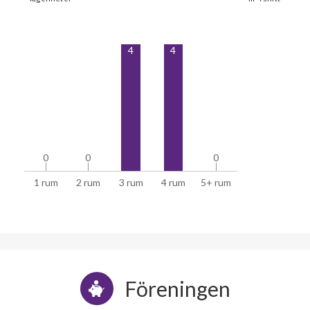
4
4
0
0
0
0
0
0
1 rum
2 rum
3 rum
4 rum
5+ rum
Föreningen