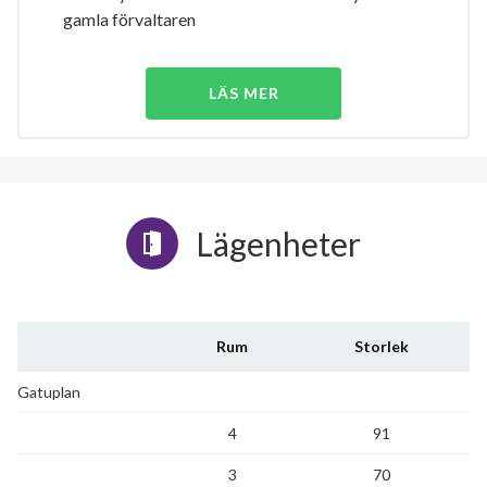
gamla förvaltaren
LÄS MER
Lägenheter
Rum
Storlek
Gatuplan
4
91
3
70