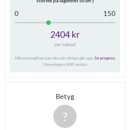
Storlek på lägenhet
50
(m²)
0
150
2404 kr
per månad
Månadsavgiften kan öka när räntan går upp.
Se prognos
i föreningens BRF-analys.
Betyg