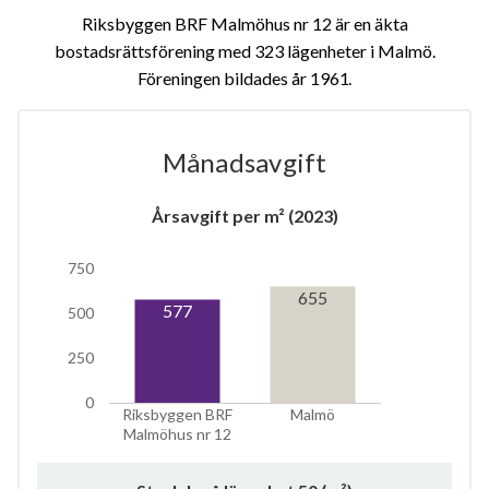
Riksbyggen BRF Malmöhus nr 12 är en äkta
bostadsrättsförening med 323 lägenheter i Malmö.
Föreningen bildades år 1961
Månadsavgift
Årsavgift per m² (2023)
750
8
655
577
500
250
lägenheter
0
Riksbyggen BRF
Malmö
Malmöhus nr 12