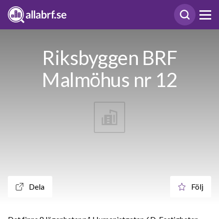
Riksbyggen BRF
Malmöhus nr 12
Dela
Följ