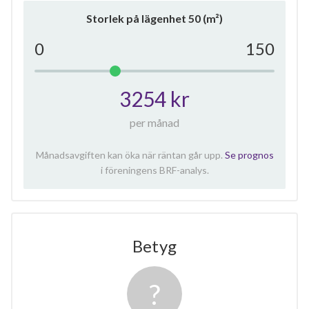
Storlek på lägenhet
50
(m²)
0
150
3254 kr
per månad
Månadsavgiften kan öka när räntan går upp.
Se prognos
i föreningens BRF-analys.
Betyg