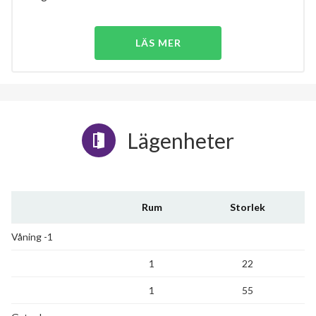
LÄS MER
Lägenheter
Rum
Storlek
Våning -1
1
22
1
55