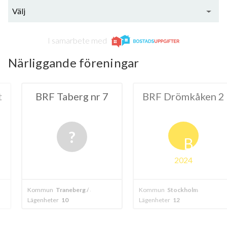
Välj
I samarbete med
Närliggande föreningar
erg nr 7
BRF Drömkåken 2
BRF Möss
i Sto
B
2024
berg / alvik
Kommun
Stockholm
Kommun
Stock
Lägenheter
12
Lägenheter
12