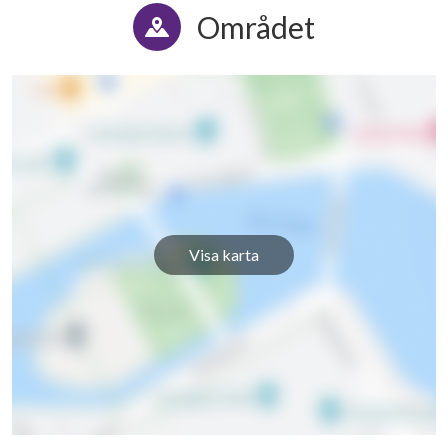
Området
Visa karta