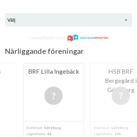
Välj
I samarbete med
Närliggande föreningar
a Ingebäck
HSB BRF
BRF Fa
Bergegård i
Göteborg
borg
Kommun
Göteborg
Kommun
Göteb
Lägenheter
194
Lägenheter
21