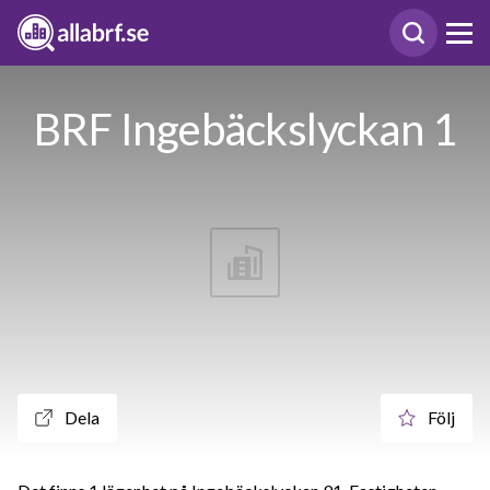
BRF Ingebäckslyckan 1
Dela
Följ