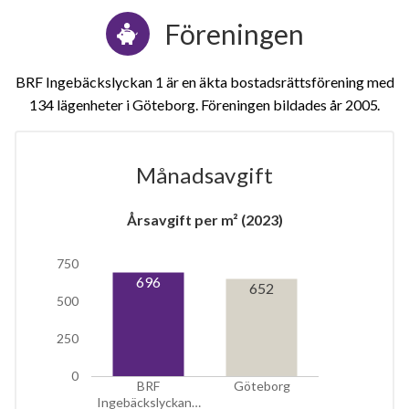
Föreningen
BRF Ingebäckslyckan 1 är en äkta bostadsrättsförening med
134 lägenheter i Göteborg. Föreningen bildades år 2005
Månadsavgift
Årsavgift per m² (2023)
1
750
lägenhet
696
652
500
250
0
BRF
Göteborg
Ingebäckslyckan…