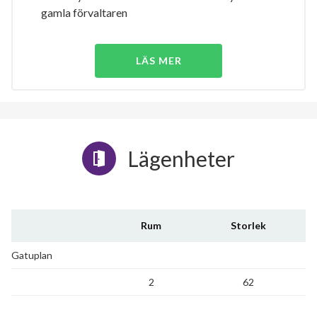
gamla förvaltaren
LÄS MER
Lägenheter
Rum
Storlek
Gatuplan
2
62