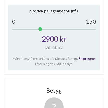
Storlek på lägenhet
50
(m²)
0
150
2900 kr
per månad
Månadsavgiften kan öka när räntan går upp.
Se prognos
i föreningens BRF-analys.
Betyg