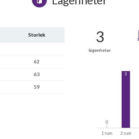
Lägenheter
3
Storlek
lägenheter
62
3
63
59
0
0
1 rum
2 rum