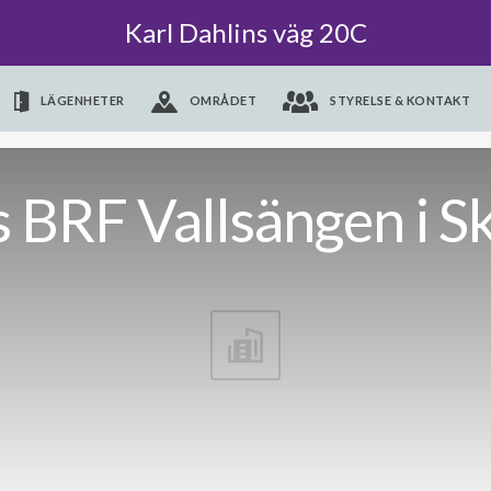
Karl Dahlins väg 20C
LÄGENHETER
OMRÅDET
STYRELSE & KONTAKT
 BRF Vallsängen i S