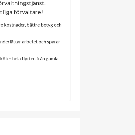
rvaltningstjänst.
tliga förvaltare!
re kostnader, bättre betyg och
Underlättar arbetet och sparar
sköter hela flytten från gamla