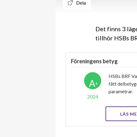
Dela
Det finns 3 lä
tillhör HSBs B
Föreningens betyg
HSBs BRF Val
A
+
fått delbety
parametrar.
2024
LÄS M