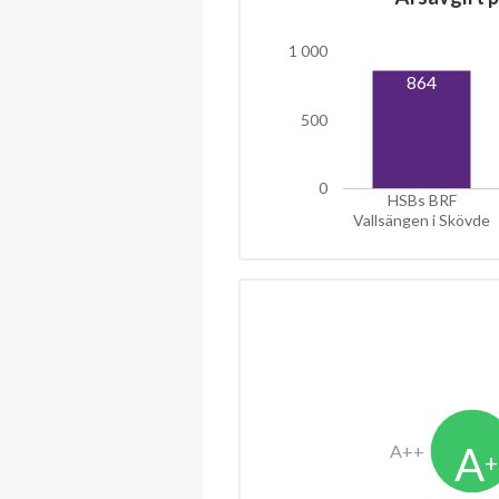
1 000
864
500
0
HSBs BRF
Vallsängen i Skövde