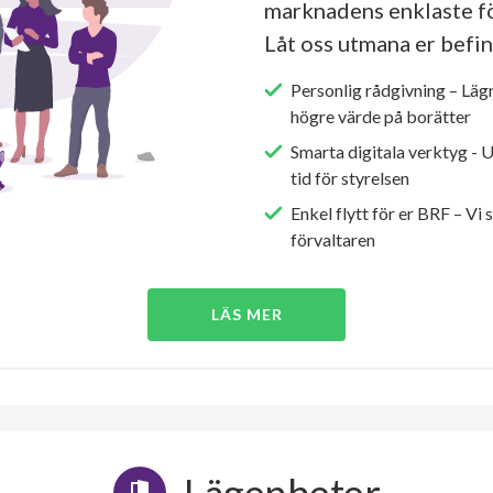
marknadens enklaste fö
Låt oss utmana er befin
Personlig rådgivning – Läg
högre värde på borätter
Smarta digitala verktyg - 
tid för styrelsen
Enkel flytt för er BRF – Vi 
förvaltaren
LÄS MER