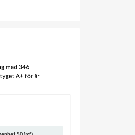
ing med 346
tyget A+ för år
ägenhet
50
(m²)