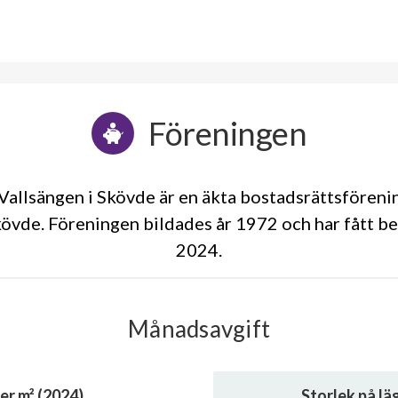
Föreningen
allsängen i Skövde är en äkta bostadsrättsfören
kövde. Föreningen bildades år 1972 och har fått be
2024
Månadsavgift
er m² (2024)
Storlek på l