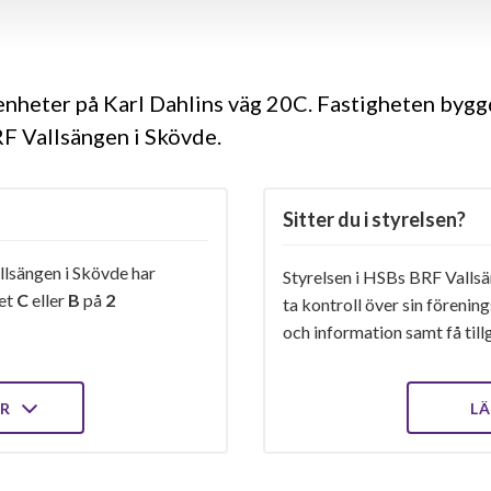
genheter på Karl Dahlins väg 20C. Fastigheten byg
RF Vallsängen i Skövde.
Sitter du i styrelsen?
lsängen i Skövde har
Styrelsen i HSBs BRF Vallsä
get
C
eller
B
på
2
ta kontroll över sin förenin
och information samt få tillg
ER
LÄ