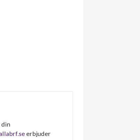
 din
allabrf.se
erbjuder