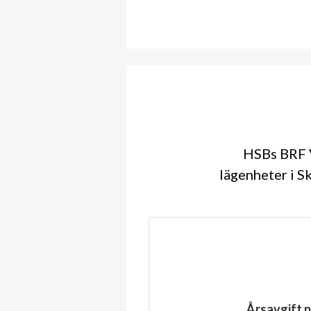
HSBs BRF V
lägenheter i S
Årsavgift p