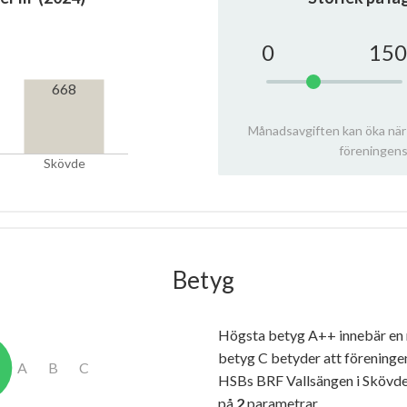
0
150
668
Månadsavgiften kan öka när
föreningens
Skövde
Betyg
Högsta betyg A++ innebär en
betyg C betyder att föreninge
HSBs BRF Vallsängen i Skövde
på
2
parametrar.