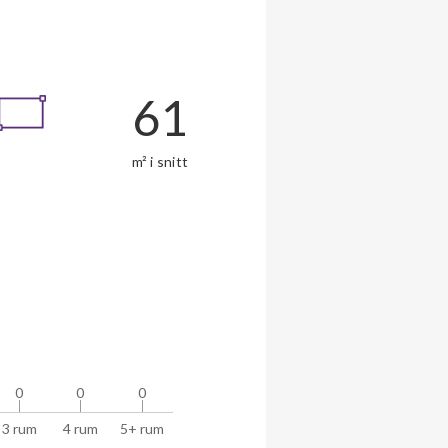
61
m² i snitt
0
0
0
0
0
0
3 rum
4 rum
5+ rum