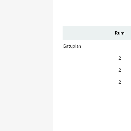
Rum
Gatuplan
2
2
2