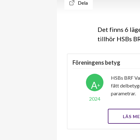
Dela
Det finns 6 lä
tillhör HSBs B
Föreningens betyg
HSBs BRF Val
A
+
fått delbety
parametrar.
2024
LÄS M