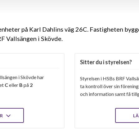
genheter på Karl Dahlins väg 26C. Fastigheten byg
RF Vallsängen i Skövde.
Sitter du i styrelsen?
lsängen i Skövde har
Styrelsen i HSBs BRF Vallsä
get
C
eller
B
på
2
ta kontroll över sin förenin
och information samt få tillg
ER
LÄ