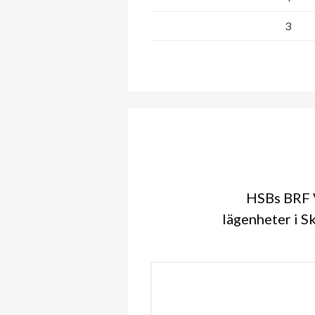
3
HSBs BRF V
lägenheter i S