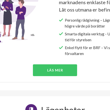
marknadens enklaste fö
Låt oss utmana er befin
Personlig rådgivning – Läg
högre värde på borätter
Smarta digitala verktyg - 
tid för styrelsen
Enkel flytt för er BRF – Vi 
förvaltaren
LÄS MER