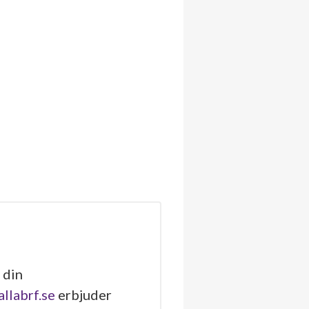
 din
allabrf.se
erbjuder