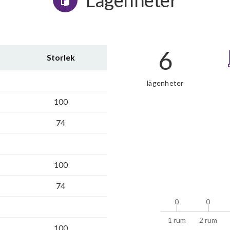
Lägenheter
6
Storlek
lägenheter
100
74
100
74
0
0
0
0
1 rum
2 rum
100