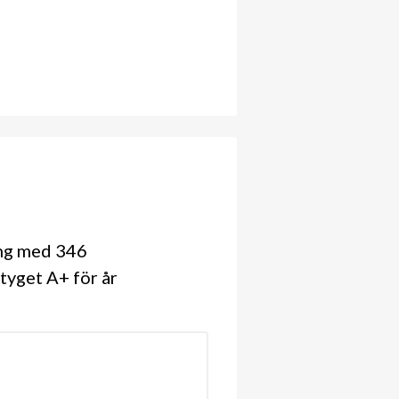
ing med 346
tyget A+ för år