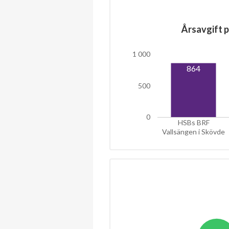
Årsavgift p
1 000
864
500
0
HSBs BRF
Vallsängen i Skövde