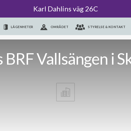
Karl Dahlins väg 26C
LÄGENHETER
OMRÅDET
STYRELSE & KONTAKT
 BRF Vallsängen i S