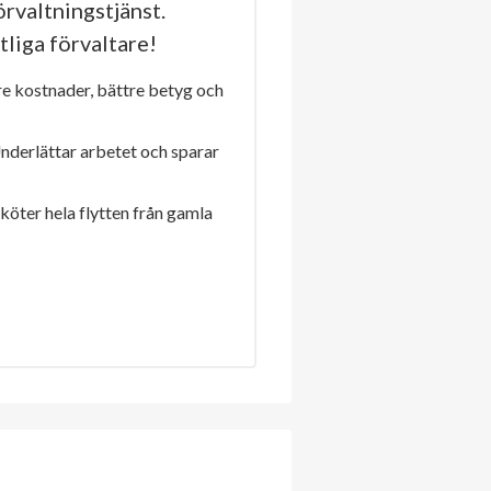
rvaltningstjänst.
tliga förvaltare!
re kostnader, bättre betyg och
Underlättar arbetet och sparar
sköter hela flytten från gamla