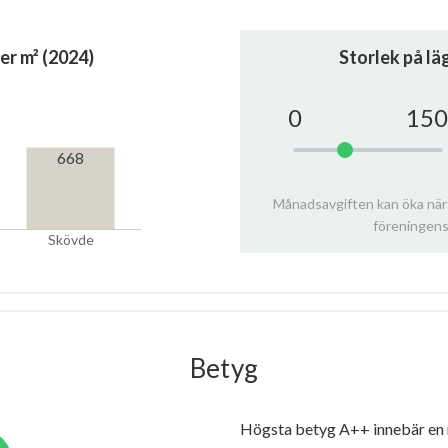
er m² (2024)
Storlek på l
0
150
668
Månadsavgiften kan öka när
föreningens
Skövde
Betyg
Högsta betyg A++ innebär en