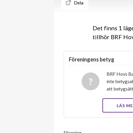
Dela
Det finns 1 lä
tillhör BRF Hov
Föreningens betyg
BRF Hovs Bac
inte betygsat
att betygsät
LÄS M
Förening