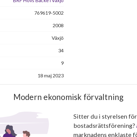
BRF Hovs Backe i Växjö
769619-5002
2008
Växjö
34
9
18 maj 2023
Modern ekonomisk förvaltning
Sitter du i styrelsen för
bostadsrättsförening?
marknadens enklaste fö