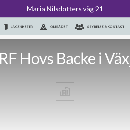
Maria Nilsdotters väg 21
LÄGENHETER
OMRÅDET
STYRELSE & KONTAKT
RF Hovs Backe i Väx