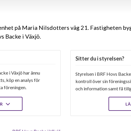
genhet på Maria Nilsdotters väg 21. Fastigheten b
s Backe i Växjö.
Sitter du i styrelsen?
ke i Växjö har ännu
Styrelsen i BRF Hovs Backe i
ts, köp en analys för
kontroll över sin föreningss
ta föreningen.
och information samt få tillg
ER
LÄ