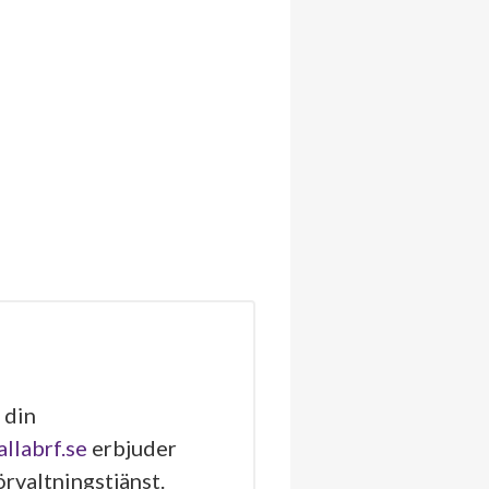
 din
allabrf.se
erbjuder
rvaltningstjänst.