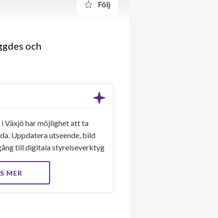
Följ
yggdes och
 Växjö har möjlighet att ta
ida. Uppdatera utseende, bild
ång till digitala styrelseverktyg
S MER