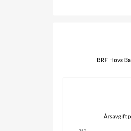
BRF Hovs Bac
Årsavgift p
750