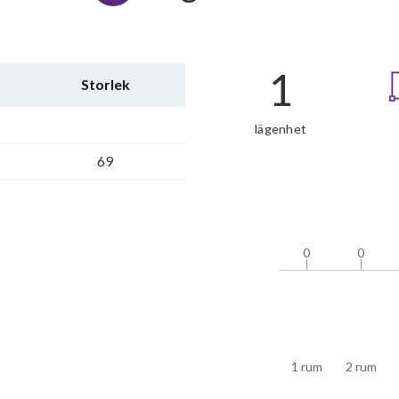
1
Storlek
lägenhet
69
0
0
0
0
1 rum
2 rum