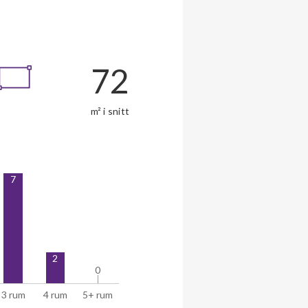
72
m² i snitt
7
2
0
0
3 rum
4 rum
5+ rum