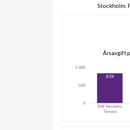
Stockholm. F
Årsavgift p
1 000
839
500
0
BRF Nockeby
Terrass