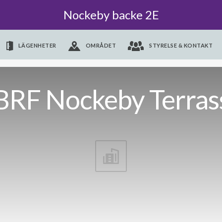
Nockeby backe 2E
LÄGENHETER
OMRÅDET
STYRELSE & KONTAKT
BRF Nockeby Terras