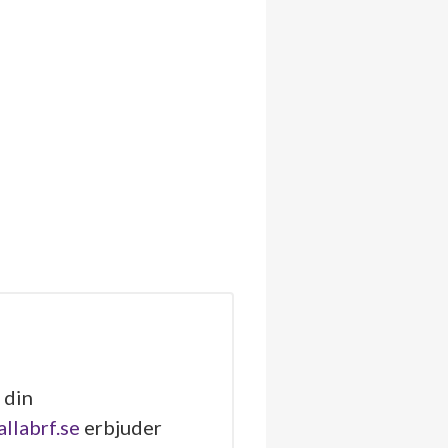
 din
allabrf.se
erbjuder