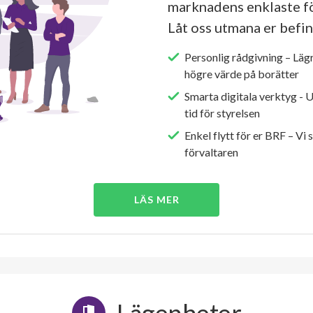
marknadens enklaste fö
Låt oss utmana er befin
Personlig rådgivning – Läg
högre värde på borätter
Smarta digitala verktyg - 
tid för styrelsen
Enkel flytt för er BRF – Vi 
förvaltaren
LÄS MER