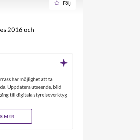
Följ
des 2016 och
rass har möjlighet att ta
ida. Uppdatera utseende, bild
ång till digitala styrelseverktyg
S MER