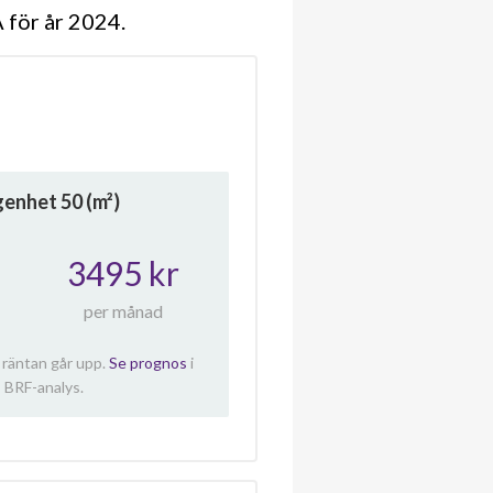
A för år 2024
ägenhet
50
(m²)
3495 kr
per månad
 räntan går upp.
Se prognos
i
 BRF-analys.