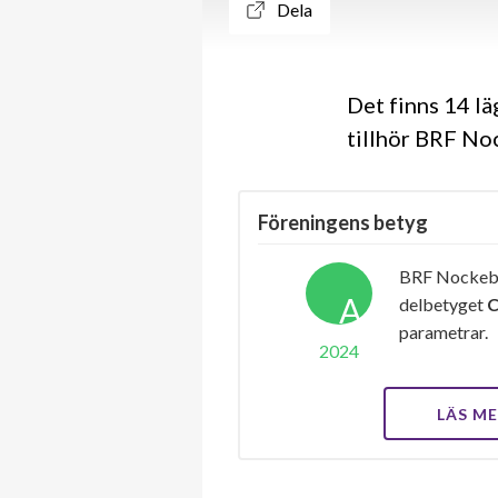
Dela
Det finns 14 l
tillhör BRF No
Föreningens betyg
BRF Nockeby 
A
delbetyget
parametrar.
2024
LÄS M