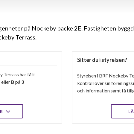
ägenheter på Nockeby backe 2E. Fastigheten bygg
ckeby Terrass.
Sitter du i styrelsen?
Terrass har fått
Styrelsen i BRF Nockeby Ter
C
eller
B
på
3
kontroll över sin föreningss
och information samt få tillg
ER
LÄ