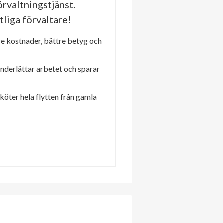
rvaltningstjänst.
tliga förvaltare!
re kostnader, bättre betyg och
Underlättar arbetet och sparar
sköter hela flytten från gamla