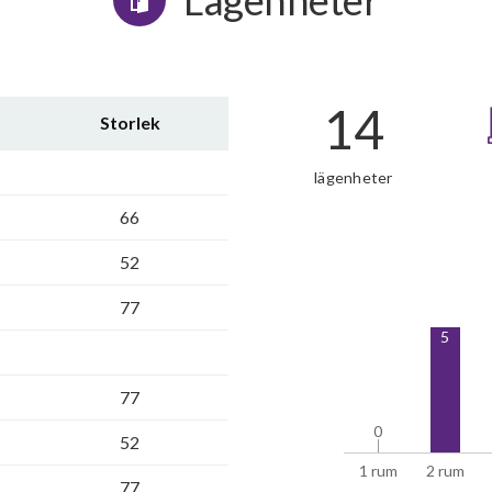
Lägenheter
14
Storlek
lägenheter
66
52
77
5
77
0
0
52
1 rum
2 rum
77