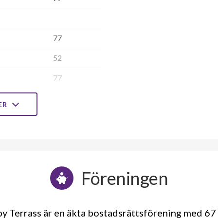
77
52
77
LER
77
52
77
Föreningen
98
 Terrass är en äkta bostadsrättsförening med 67 
98