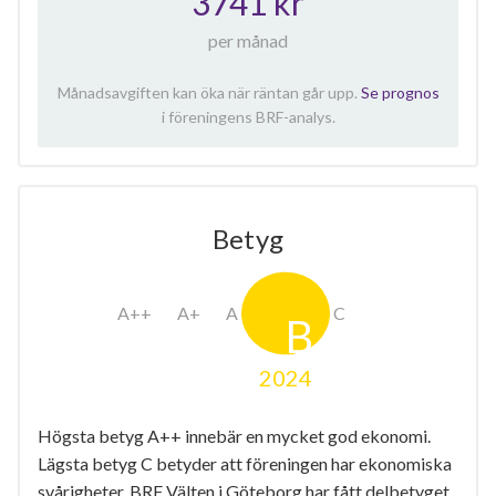
3741 kr
per månad
Månadsavgiften kan öka när räntan går upp.
Se prognos
i föreningens BRF-analys.
Betyg
2024
Högsta betyg A++ innebär en mycket god ekonomi.
Lägsta betyg C betyder att föreningen har ekonomiska
svårigheter. BRF Välten i Göteborg har fått delbetyget