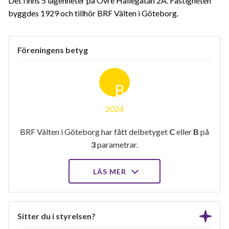
Det finns 5 lägenheter på Övre Hallegatan 2A. Fastigheten
byggdes 1929 och tillhör BRF Välten i Göteborg.
Föreningens betyg
B
2024
BRF Välten i Göteborg har fått delbetyget
C
eller
B
på
3
parametrar.
LÄS MER
Sitter du i styrelsen?