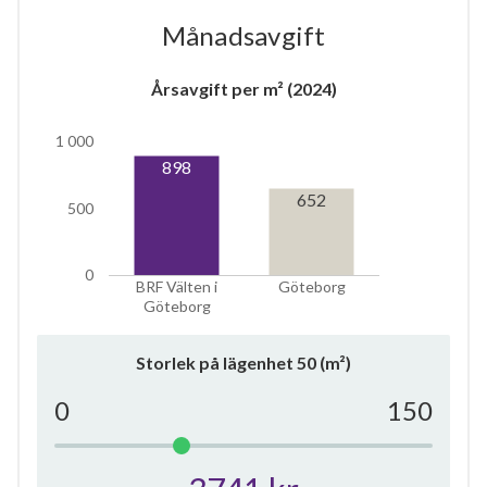
Månadsavgift
Årsavgift per m² (2024)
5
1 000
898
652
lägenheter
500
0
BRF Välten i
Göteborg
Göteborg
Storlek på lägenhet
50
(m²)
0
150