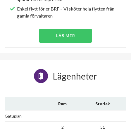
Enkel flytt för er BRF – Vi sköter hela flytten från
gamla förvaltaren
LÄS MER
Lägenheter
Rum
Storlek
Gatuplan
2
51