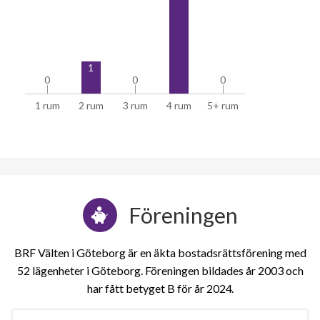
1
0
0
0
0
0
0
1 rum
2 rum
3 rum
4 rum
5+ rum
Föreningen
BRF Välten i Göteborg är en äkta bostadsrättsförening med
52 lägenheter i Göteborg. Föreningen bildades år 2003 och
har fått betyget B för år 2024