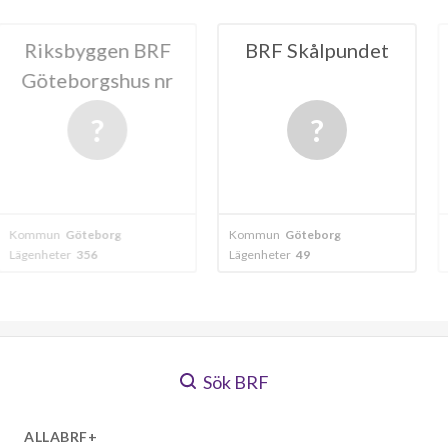
ggen BRF
BRF Skålpundet
HSB BRF L
gshus nr
Göte
22
borg
Kommun
Göteborg
Kommun
Göteb
6
Lägenheter
49
Lägenheter
426
Sök BRF
ALLABRF+