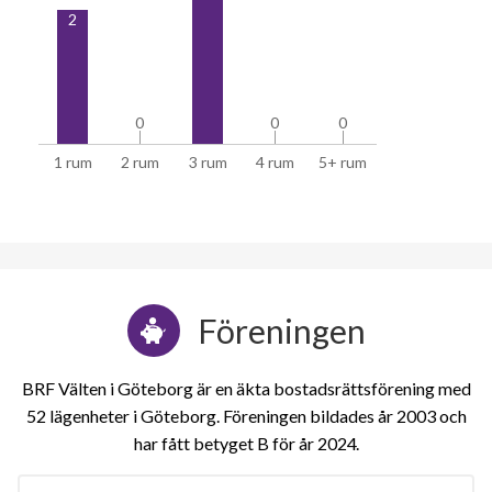
2
0
0
0
0
0
0
1 rum
2 rum
3 rum
4 rum
5+ rum
Föreningen
BRF Välten i Göteborg är en äkta bostadsrättsförening med
52 lägenheter i Göteborg. Föreningen bildades år 2003 och
har fått betyget B för år 2024