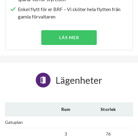
Enkel flytt för er BRF – Vi sköter hela flytten från
gamla förvaltaren
LÄS MER
Lägenheter
Rum
Storlek
Gatuplan
3
76