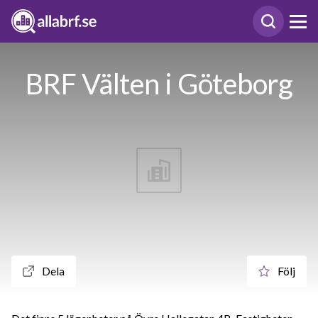
BRF Välten i Göteborg
Dela
Följ