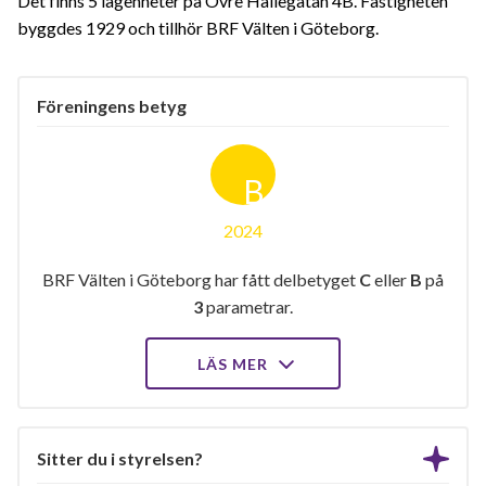
Det finns 5 lägenheter på Övre Hallegatan 4B. Fastigheten
byggdes 1929 och tillhör BRF Välten i Göteborg.
Föreningens betyg
B
2024
BRF Välten i Göteborg har fått delbetyget
C
eller
B
på
3
parametrar.
LÄS MER
Sitter du i styrelsen?