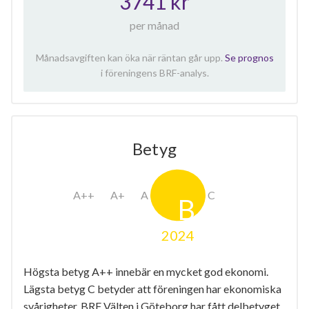
3741 kr
per månad
Månadsavgiften kan öka när räntan går upp.
Se prognos
i föreningens BRF-analys.
Betyg
2024
Högsta betyg A++ innebär en mycket god ekonomi.
Lägsta betyg C betyder att föreningen har ekonomiska
svårigheter. BRF Välten i Göteborg har fått delbetyget