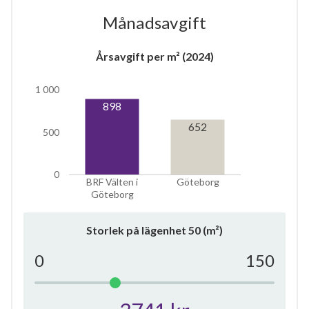
Månadsavgift
Årsavgift per m² (2024)
5
1 000
898
652
lägenheter
500
0
BRF Välten i
Göteborg
Göteborg
Storlek på lägenhet
50
(m²)
0
150