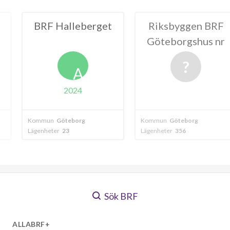
leberget
Riksbyggen BRF
HSB BRF L
Göteborgshus nr
Göte
22
A
024
borg
Kommun
Göteborg
Kommun
Göteb
Lägenheter
356
Lägenheter
426
Sök BRF
ALLABRF+