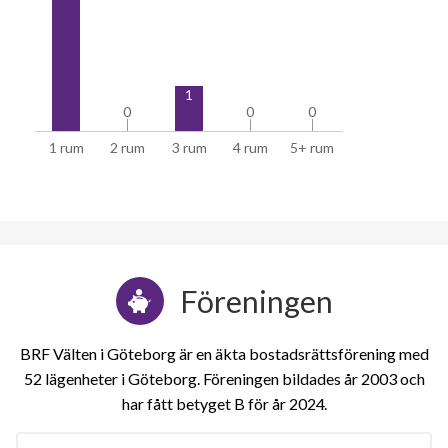
1
0
0
0
0
0
0
1 rum
2 rum
3 rum
4 rum
5+ rum
Föreningen
BRF Välten i Göteborg är en äkta bostadsrättsförening med
52 lägenheter i Göteborg. Föreningen bildades år 2003 och
har fått betyget B för år 2024