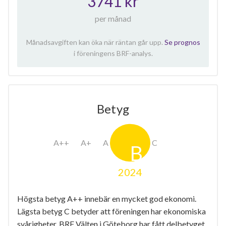
3741 kr
per månad
Månadsavgiften kan öka när räntan går upp.
Se prognos
i föreningens BRF-analys.
Betyg
2024
Högsta betyg A++ innebär en mycket god ekonomi.
Lägsta betyg C betyder att föreningen har ekonomiska
svårigheter. BRF Välten i Göteborg har fått delbetyget