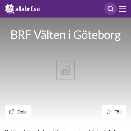
BRF Välten i Göteborg
Dela
Följ