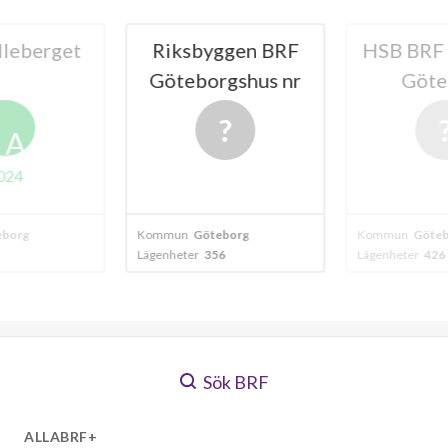
leberget
Riksbyggen BRF
HSB BRF L
Göteborgshus nr
Göte
22
A
024
borg
Kommun
Göteborg
Kommun
Göteb
Lägenheter
356
Lägenheter
426
Sök BRF
ALLABRF+