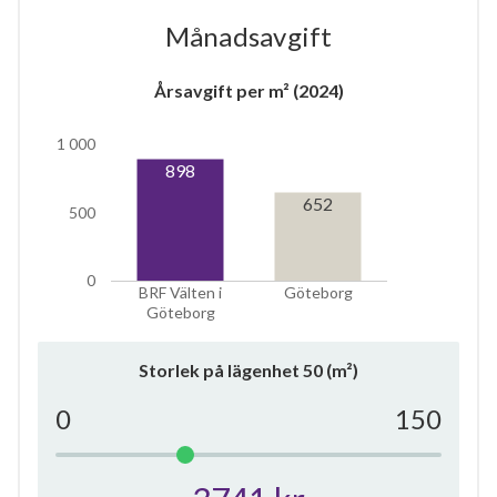
Månadsavgift
Årsavgift per m² (2024)
5
1 000
898
652
lägenheter
500
0
BRF Välten i
Göteborg
Göteborg
Storlek på lägenhet
50
(m²)
0
150