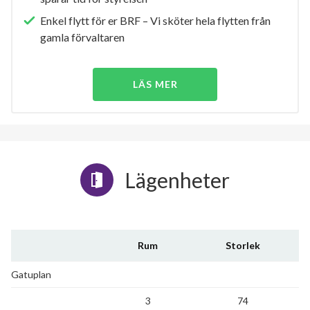
Enkel flytt för er BRF – Vi sköter hela flytten från
gamla förvaltaren
LÄS MER
Lägenheter
Rum
Storlek
Gatuplan
3
74