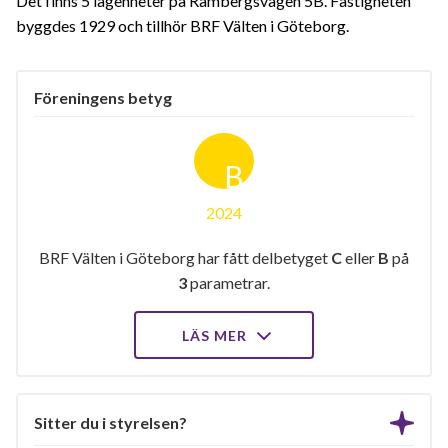
Det finns 5 lägenheter på Rambergsvägen 5B. Fastigheten
byggdes 1929 och tillhör BRF Välten i Göteborg.
Föreningens betyg
B
2024
BRF Välten i Göteborg har fått delbetyget
C
eller
B
på
3
parametrar.
LÄS MER
Sitter du i styrelsen?