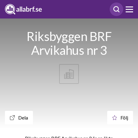
Riksbyggen BRF
Arvikahus nr 3
Dela
Följ