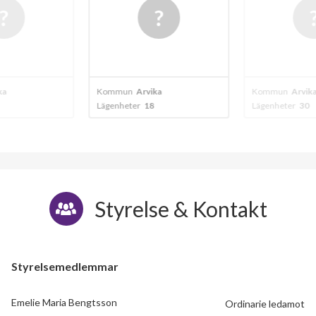
ka
Kommun
Arvika
Kommun
Arvika
Lägenheter
18
Lägenheter
30
Styrelse & Kontakt
Styrelsemedlemmar
Emelie Maria Bengtsson
Ordinarie ledamot