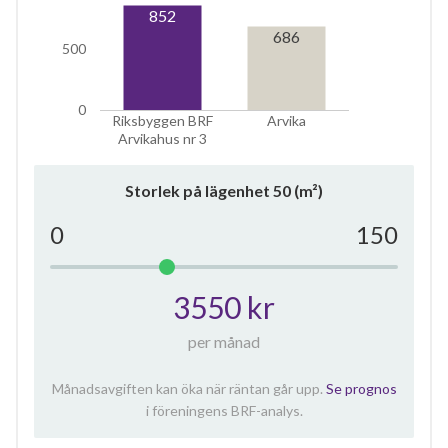
852
686
500
0
Riksbyggen BRF
Arvika
Arvikahus nr 3
Storlek på lägenhet
50
(m²)
0
150
3550 kr
per månad
Månadsavgiften kan öka när räntan går upp.
Se prognos
i föreningens BRF-analys.