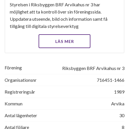
Styrelsen i Riksbyggen BRF Arvikahus nr 3 har
möjlighet att ta kontroll över sin föreningssida.
Uppdatera utseende, bild och information samt få
tillgång till digitala styrelseverktyg
LÄS MER
Förening
Riksbyggen BRF Arvikahus nr 3
Organisationsnr
716451-1466
Registreringsår
1989
Kommun
Arvika
Antal lägenheter
30
Antal följare
8