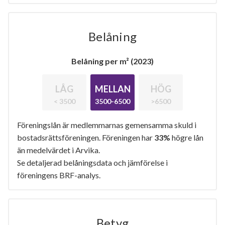
Belåning
Belåning per m² (2023)
LÅG
MELLAN
HÖG
< 3500
3500-6500
>6500
Föreningslån är medlemmarnas gemensamma skuld i
bostadsrättsföreningen. Föreningen har
33%
högre lån
än medelvärdet i Arvika.
Se detaljerad belåningsdata och jämförelse i
föreningens BRF-analys.
Betyg