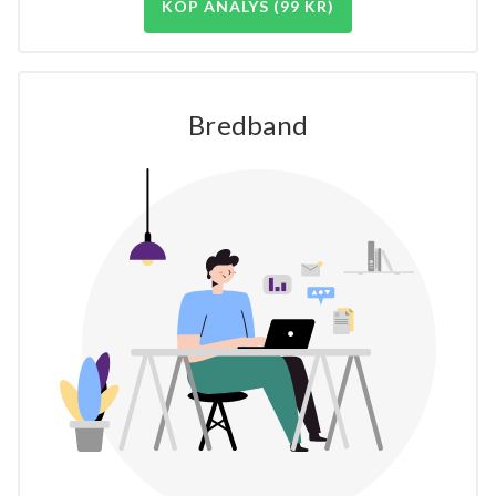
KÖP ANALYS (99 KR)
Bredband