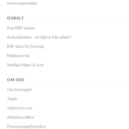
Intresseanmälan
ÖVRIGT
Köp BRF-analys
Anbudskollen - en tjänst från allabrf
BRF-data för företag
Mäklarportal
Vanliga frågor & svar
OM OSS
Om företaget
Team
Jobba hos oss
Allmänna villkor
Personuppgiftspolicy