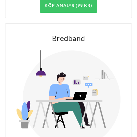
KÖP ANALYS (99 KR)
Bredband