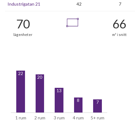
Industrigatan 21
42
7
22
20
13
8
7
1 rum
2 rum
3 rum
4 rum
5+ rum