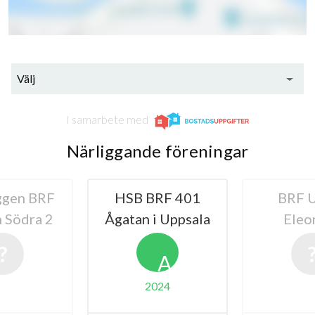
Välj
I samarbete med
Närliggande föreningar
ggen BRF
HSB BRF 401
BRF U
 Södra 2
Ågatan i Uppsala
Eleo
A
2024