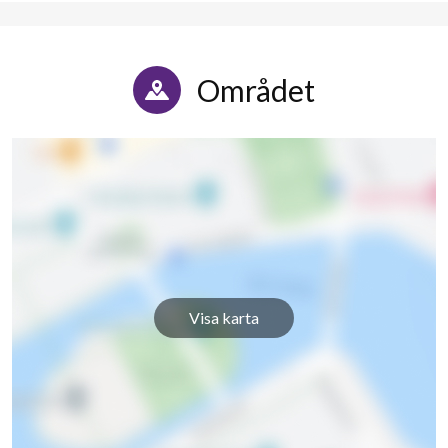
Området
Visa karta