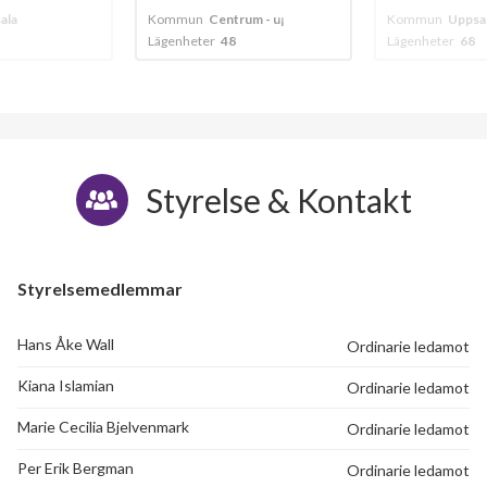
ala
Kommun
Centrum - uppsala
Kommun
Uppsa
Lägenheter
48
Lägenheter
68
Styrelse & Kontakt
Styrelsemedlemmar
Hans Åke Wall
Ordinarie ledamot
Kiana Islamian
Ordinarie ledamot
Marie Cecilia Bjelvenmark
Ordinarie ledamot
Per Erik Bergman
Ordinarie ledamot