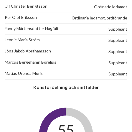
Ulf Christer Bengtsson
Ordinarie ledamot
Per Olof Eriksson
Ordinarie ledamot, ordförande
Fanny Mårtensdotter Hagfält
Suppleant
Jennie Maria Ström
Suppleant
Jöns Jakob Abrahamsson
Suppleant
Marcus Bergehamn Borelius
Suppleant
Matías Urenda Moris
Suppleant
Könsfördelning och snittålder
55