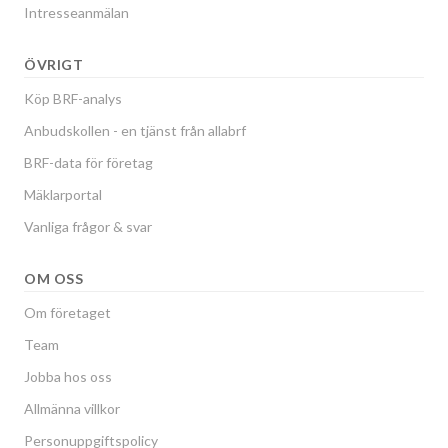
Intresseanmälan
ÖVRIGT
Köp BRF-analys
Anbudskollen - en tjänst från allabrf
BRF-data för företag
Mäklarportal
Vanliga frågor & svar
OM OSS
Om företaget
Team
Jobba hos oss
Allmänna villkor
Personuppgiftspolicy