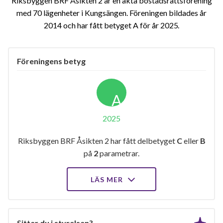
Riksbyggen BRF Åsikten 2 är en äkta bostadsrättsförening
med 70 lägenheter i Kungsängen. Föreningen bildades år
2014 och har fått betyget A för år 2025
Föreningens betyg
A
2025
Riksbyggen BRF Åsikten 2 har fått delbetyget
C
eller
B
på
2
parametrar.
LÄS MER
Sitter du i styrelsen?