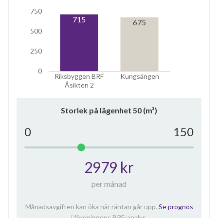
750
715
675
500
250
0
Riksbyggen BRF
Kungsängen
Åsikten 2
Storlek på lägenhet
50
(m²)
0
150
2979 kr
per månad
Månadsavgiften kan öka när räntan går upp.
Se prognos
i föreningens BRF-analys.