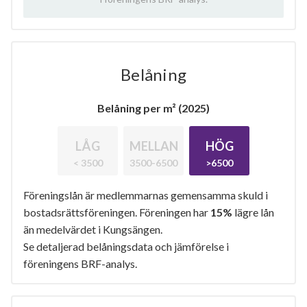
Belåning
Belåning per m² (2025)
LÅG
MELLAN
HÖG
< 3500
3500-6500
>6500
Föreningslån är medlemmarnas gemensamma skuld i
bostadsrättsföreningen. Föreningen har
15%
lägre lån
än medelvärdet i Kungsängen.
Se detaljerad belåningsdata och jämförelse i
föreningens BRF-analys.