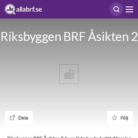
Riksbyggen BRF Åsikten 2
Dela
Följ