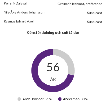
Per Erik Dalevall
Ordinarie ledamot, ordförande
Nils-Åke Anders Johansson
Suppleant
Rasmus Edvard Axell
Suppleant
Könsfördelning och snittålder
56
ÅR
30
Andel kvinnor: 29%
Andel män: 71%