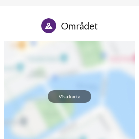
Området
Visa karta