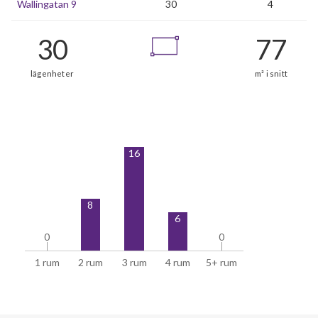
Wallingatan 9
30
4
16
8
6
0
0
0
0
1 rum
2 rum
3 rum
4 rum
5+ rum