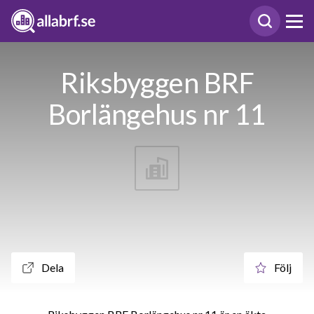
Riksbyggen BRF
Borlängehus nr 11
Dela
Följ