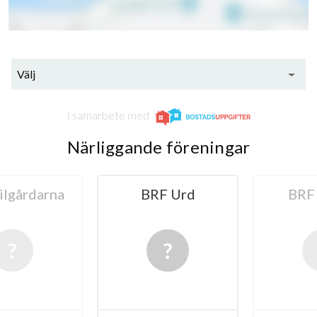
Välj
I samarbete med
Närliggande föreningar
gårdarna
BRF Urd
BRF T