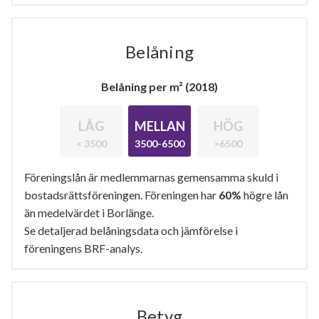
Belåning
Belåning per m² (2018)
LÅG
MELLAN
HÖG
< 3500
3500-6500
>6500
Föreningslån är medlemmarnas gemensamma skuld i
bostadsrättsföreningen. Föreningen har
60%
högre lån
än medelvärdet i Borlänge.
Se detaljerad belåningsdata och jämförelse i
föreningens BRF-analys.
Betyg