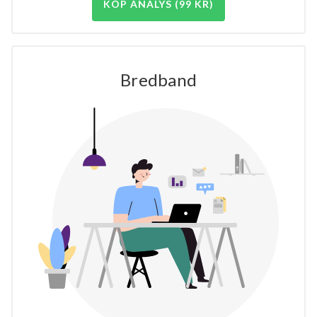
KÖP ANALYS (99 KR)
Bredband