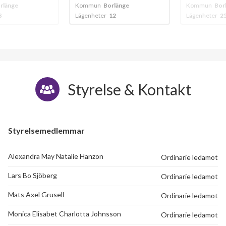
änge
Kommun
Borlänge
Kommun
Borlä
Lägenheter
12
Lägenheter
25
Styrelse & Kontakt
Styrelsemedlemmar
Alexandra May Natalie Hanzon
Ordinarie ledamot
Lars Bo Sjöberg
Ordinarie ledamot
Mats Axel Grusell
Ordinarie ledamot
Monica Elisabet Charlotta Johnsson
Ordinarie ledamot