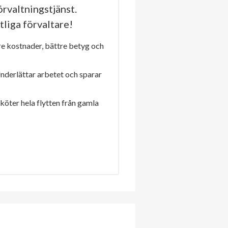
rvaltningstjänst.
tliga förvaltare!
re kostnader, bättre betyg och
Underlättar arbetet och sparar
sköter hela flytten från gamla