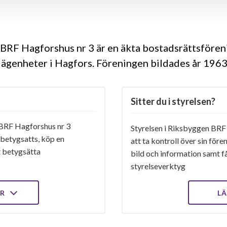
BRF Hagforshus nr 3 är en äkta bostadsrättsföre
lägenheter i Hagfors. Föreningen bildades år 196
Sitter du i styrelsen?
BRF Hagforshus nr 3
Styrelsen i Riksbyggen BRF 
 betygsatts, köp en
att ta kontroll över sin för
t betygsätta
bild och information samt få 
styrelseverktyg
ER
LÄ