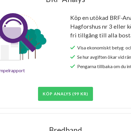
Köp en utökad BRF-Ana
Hagforshus nr 3 eller 
fri tillgång till alla bo
Visa ekonomiskt betyg och
Se hur avgiften ökar vid rä
Pengarna tillbaka om du int
empelrapport
KÖP ANALYS (99 KR)
Bredband