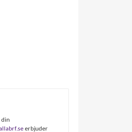
 din
allabrf.se
erbjuder