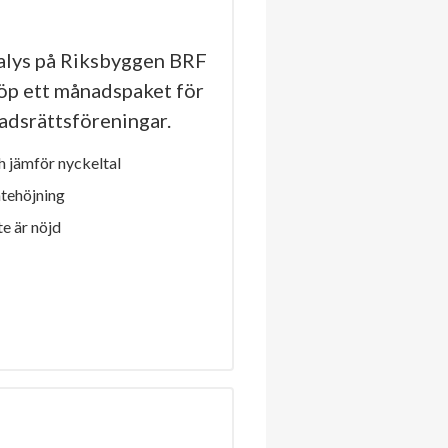
lys på Riksbyggen BRF
köp ett månadspaket för
stadsrättsföreningar.
 jämför nyckeltal
ntehöjning
e är nöjd