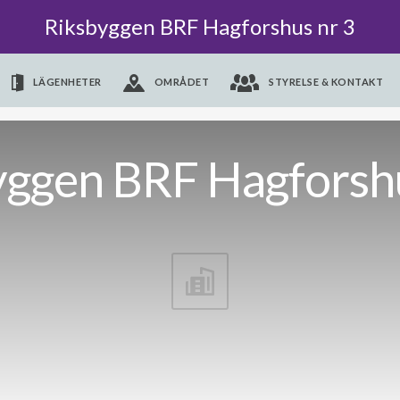
Riksbyggen BRF Hagforshus nr 3
LÄGENHETER
OMRÅDET
STYRELSE & KONTAKT
yggen BRF Hagforshu