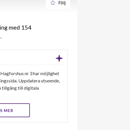
Följ
ning med 154
3
Hagforshus nr 3 har möjlighet
eningssida. Uppdatera utseende,
tillgång till digitala
S MER