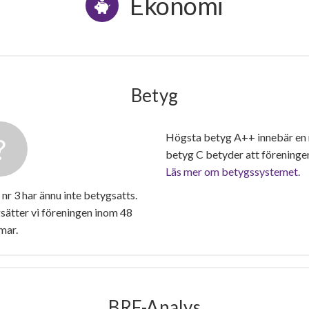
Ekonomi
Betyg
Högsta betyg A++ innebär en
betyg C betyder att föreninge
Läs mer om betygssystemet.
 3 har ännu inte betygsatts.
ätter vi föreningen inom 48
mar.
BRF-Analys