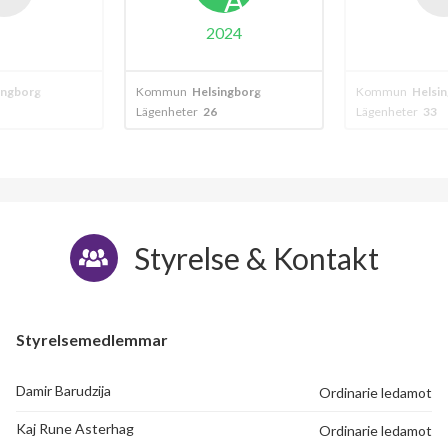
A
2024
elsingborg
Kommun
Helsingborg
Kommun
Hel
26
Lägenheter
33
Lägenheter
6
Styrelse & Kontakt
Styrelsemedlemmar
Damir Barudzija
Ordinarie ledamot
Kaj Rune Asterhag
Ordinarie ledamot