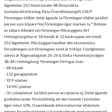
lägenheter 252 Antal lokaler 48 Äkta/oäkta
bostadsrättsförening Äkta Överlåtelseavgift 1183*
Föreningen tillåter delat ägande Ja Föreningen tillåter juridisk
person som köpare Nej Föreningen äger marken Ja * Betalas
av säljare Allmänt om föreningen Riksbyggens Brf
Helsingborgshus nr 18 består är 12 huskroppar om totalt
252 lägenheter. Riksbyggen handhar den ekonomiska
förvaltningen och föreningens tomt är friköpt. Fastighetens
adress är Ragnvallagatan 26-26 & Södra Hunnetorpsvägen
38-48 i Helsingborg. Föreningen förfogar över:
- 48 lokaler
- 132 garageplatser
- 92 P-platser
- 14 MC-platser
- 32 cykelplatser Juridisk person accepteras ej. Delat ägande
godkänns under förutsättning att den boende i bostaden
äger minst 10%. Ovanstående information har inhämtats
genom årsredovisningen och kontrollerats med representant