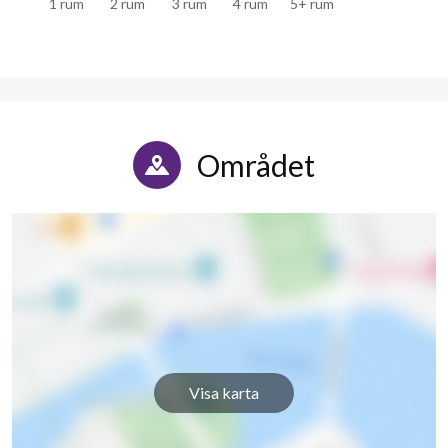
1 rum
2 rum
3 rum
4 rum
5+ rum
Södra Hunnetorpsvägen 38B
9
2
Södra Hunnetorpsvägen 38C
6
3
Södra Hunnetorpsvägen 40A
6
3
Södra Hunnetorpsvägen 40B
9
3
Området
Södra Hunnetorpsvägen 40C
6
3
Södra Hunnetorpsvägen 42A
6
-
Södra Hunnetorpsvägen 42B
9
3
Södra Hunnetorpsvägen 42C
6
3
Södra Hunnetorpsvägen 44A
6
-
Visa karta
Södra Hunnetorpsvägen 44B
9
-