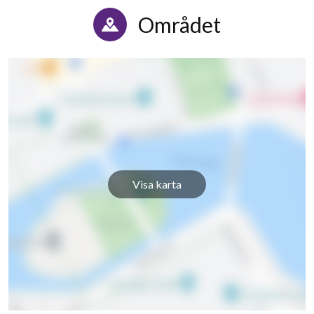
Området
Visa karta