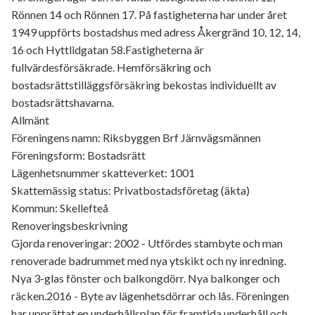
Rönnen 14 och Rönnen 17. På fastigheterna har under året
1949 uppförts bostadshus med adress Åkergränd 10, 12, 14,
16 och Hyttlidgatan 58.Fastigheterna är
fullvärdesförsäkrade. Hemförsäkring och
bostadsrättstilläggsförsäkring bekostas individuellt av
bostadsrättshavarna.
Allmänt
Föreningens namn: Riksbyggen Brf Järnvägsmännen
Föreningsform: Bostadsrätt
Lägenhetsnummer skatteverket: 1001
Skattemässig status: Privatbostadsföretag (äkta)
Kommun: Skellefteå
Renoveringsbeskrivning
Gjorda renoveringar: 2002 - Utfördes stambyte och man
renoverade badrummet med nya ytskikt och ny inredning.
Nya 3-glas fönster och balkongdörr. Nya balkonger och
räcken.2016 - Byte av lägenhetsdörrar och lås. Föreningen
har upprättat en underhållsplan för framtida underhåll och