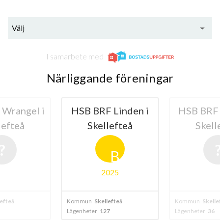
Välj
I samarbete med
39
Närliggande föreningar
lägenheter
 Linden i
HSB BRF Granen i
Riksbyg
lefteå
Skellefteå
Yx
B
025
lefteå
Kommun
Skellefteå
Kommun
Skelle
7
Lägenheter
36
Lägenheter
169