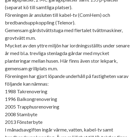
(separat kö till samtliga platser).
Föreningen är ansluten till kabel-tv (ComHem) och
bredbandsuppkoppling (Telenor).
Gemensam gårdstvättstuga med flertalet tvättmaskiner,
grovtvätt m.m.
Mycket av den yttre miljön har iordningsställts under senare
år med bl.a. trevliga stenlagda gårdar med mycket
planteringar mellan husen. Här finns även stor lekpark,
gemensam grillplats m.m.
Föreningen har gjort löpande underhåll på fastigheten varav
följande kan nämnas:
1988 Takrenovering
1996 Balkongrenovering
2005 Trapphusrenovering
2008 Stambyte
2013 Fönsterbyte
I månadsavgiften ingår värme, vatten, kabel-tv samt