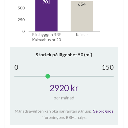
701
654
500
250
0
Riksbyggen BRF
Kalmar
Kalmarhus nr 20
Storlek på lägenhet
50
(m²)
0
150
2920 kr
per månad
Månadsavgiften kan öka när räntan går upp.
Se prognos
i föreningens BRF-analys.