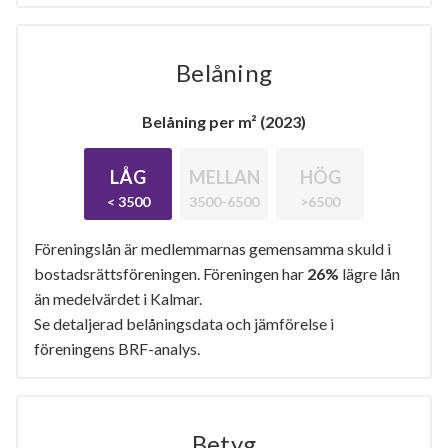
Belåning
Belåning per m² (2023)
LÅG
MELLAN
HÖG
< 3500
3500-6500
>6500
Föreningslån är medlemmarnas gemensamma skuld i
bostadsrättsföreningen. Föreningen har
26%
lägre lån
än medelvärdet i Kalmar.
Se detaljerad belåningsdata och jämförelse i
föreningens BRF-analys.
Betyg