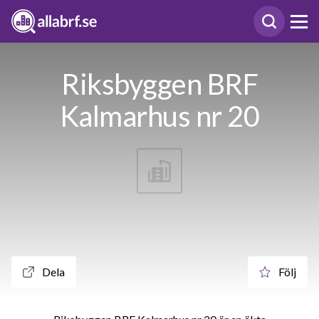
Riksbyggen BRF
Kalmarhus nr 20
Dela
Följ