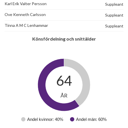
Karl Erik Valter Persson
Suppleant
Ove Kenneth Carlsson
Suppleant
Tinna A M C Lenhammar
Suppleant
Könsfördelning och snittålder
64
ÅR
Andel kvinnor: 40%
Andel män: 60%