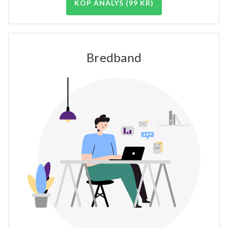
KÖP ANALYS (99 KR)
Bredband