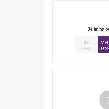
Belåning pe
LÅG
MEL
< 3500
3500