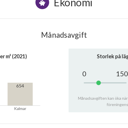
Ekonomi
Månadsavgift
er m² (2021)
Storlek på l
0
150
654
Månadsavgiften kan öka när
föreningens
Kalmar