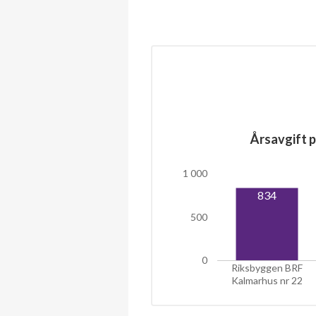
Årsavgift p
1 000
834
500
0
Riksbyggen BRF
Kalmarhus nr 22