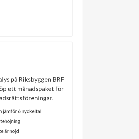
lys på Riksbyggen BRF
köp ett månadspaket för
stadsrättsföreningar.
 jämför 6 nyckeltal
ntehöjning
e är nöjd