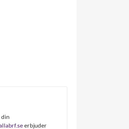
 din
allabrf.se
erbjuder