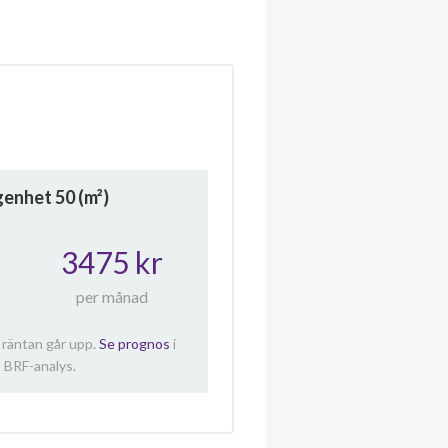
ägenhet
50
(m²)
3475 kr
per månad
 räntan går upp.
Se prognos
i
 BRF-analys.