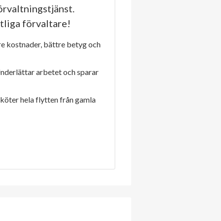
rvaltningstjänst.
tliga förvaltare!
re kostnader, bättre betyg och
Underlättar arbetet och sparar
sköter hela flytten från gamla