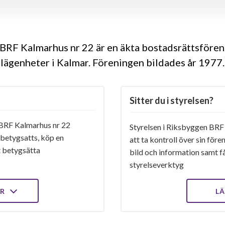
BRF Kalmarhus nr 22 är en äkta bostadsrättsföre
lägenheter i Kalmar. Föreningen bildades år 1977
Sitter du i styrelsen?
BRF Kalmarhus nr 22
Styrelsen i Riksbyggen BRF
 betygsatts, köp en
att ta kontroll över sin för
t betygsätta
bild och information samt få 
styrelseverktyg
ER
LÄ