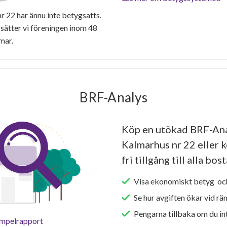
22 har ännu inte betygsatts.
ätter vi föreningen inom 48
mar.
BRF-Analys
Köp en utökad BRF-Ana
Kalmarhus nr 22 eller 
fri tillgång till alla bo
Visa ekonomiskt betyg och
Se hur avgiften ökar vid rä
Pengarna tillbaka om du int
empelrapport