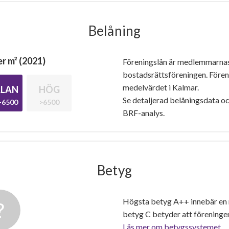
Belåning
r m² (2021)
Föreningslån är medlemmarna
bostadsrättsföreningen. Före
medelvärdet i Kalmar.
LAN
HÖG
Se detaljerad belåningsdata oc
-6500
>6500
BRF-analys.
Betyg
Högsta betyg A++ innebär en
betyg C betyder att föreninge
Läs mer om betygssystemet.