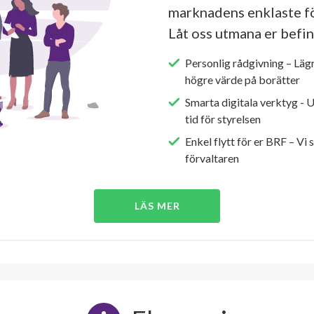
marknadens enklaste fö
Låt oss utmana er befin
Personlig rådgivning – Läg
högre värde på borätter
Smarta digitala verktyg - 
tid för styrelsen
Enkel flytt för er BRF – Vi 
förvaltaren
LÄS MER