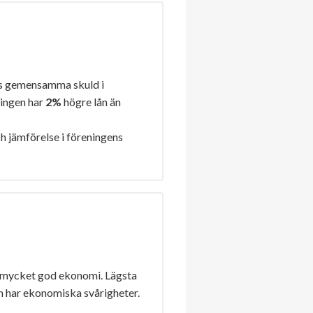
s gemensamma skuld i
ningen har
2%
högre lån än
h jämförelse i föreningens
 mycket god ekonomi. Lägsta
n har ekonomiska svårigheter.