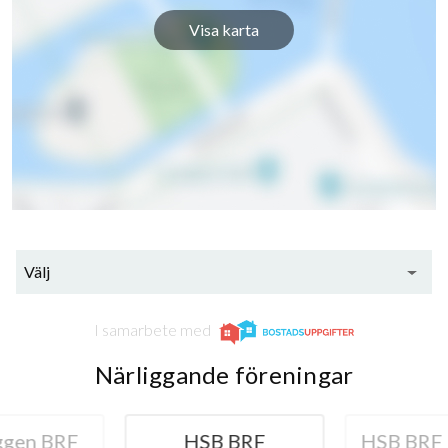
Visa karta
Välj
I samarbete med
Närliggande föreningar
ggen BRF
HSB BRF
HSB BRF 