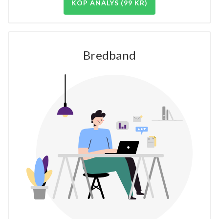
KÖP ANALYS (99 KR)
Bredband