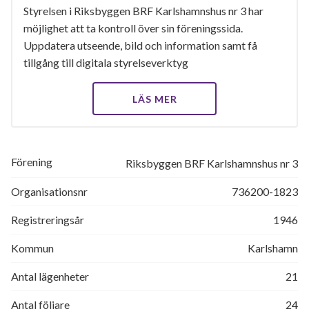
Styrelsen i Riksbyggen BRF Karlshamnshus nr 3 har
möjlighet att ta kontroll över sin föreningssida.
Uppdatera utseende, bild och information samt få
tillgång till digitala styrelseverktyg
LÄS MER
Förening
Riksbyggen BRF Karlshamnshus nr 3
Organisationsnr
736200-1823
Registreringsår
1946
Kommun
Karlshamn
Antal lägenheter
21
Antal följare
24