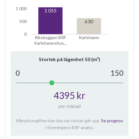
1 000
1 055
630
500
0
Riksbyggen BRF
Karlshamn
Karlshamnshus…
Storlek på lägenhet
50
(m²)
0
150
4395 kr
per månad
Månadsavgiften kan öka när räntan går upp.
Se prognos
i föreningens BRF-analys.