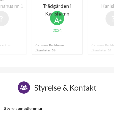
nshus nr 1
Trädgården i
Karl
Karlshamn
A
+
2024
centrum
Kommun
Karlshamn
Kommun
Karls
Lägenheter
36
Lägenheter
24
Styrelse & Kontakt
Styrelsemedlemmar