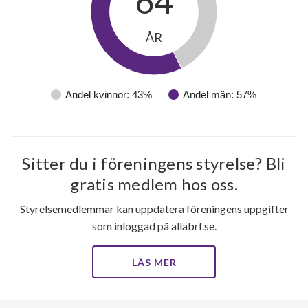
64
ÅR
Andel kvinnor: 43%
Andel män: 57%
21
lägenheter
Sitter du i föreningens styrelse? Bli
gratis medlem hos oss.
Styrelsemedlemmar kan uppdatera föreningens uppgifter
som inloggad på allabrf.se.
LÄS MER