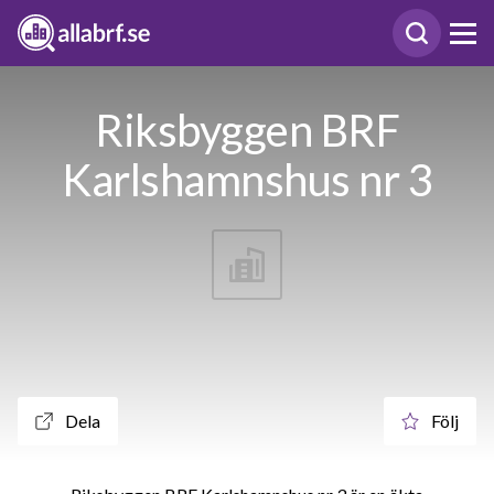
Riksbyggen BRF
Karlshamnshus nr 3
Dela
Följ