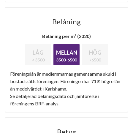
Belåning
Belåning per m² (2020)
LÅG
MELLAN
HÖG
< 3500
3500-6500
>6500
Föreningslån är medlemmarnas gemensamma skuld i
bostadsrättsföreningen. Föreningen har
71%
högre lån
än medelvärdet i Karlshamn.
Se detaljerad belåningsdata och jämförelse i
föreningens BRF-analys.
Betyg