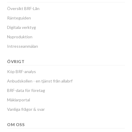
Översikt BRF-Lån
Ränteguiden
Digitala verktyg
Nyproduktion
Intresseanmälan
ÖVRIGT
Köp BRF-analys
Anbudskollen - en tjänst från allabrf
BRF-data för företag
Mäklarportal
Vanliga frågor & svar
OM OSS