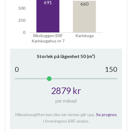
691
660
500
250
0
Riksbyggen BRF
Karlskoga
Karlskogahus nr 7
Storlek på lägenhet
50
(m²)
0
150
2879 kr
per månad
Månadsavgiften kan öka när räntan går upp.
Se prognos
i föreningens BRF-analys.