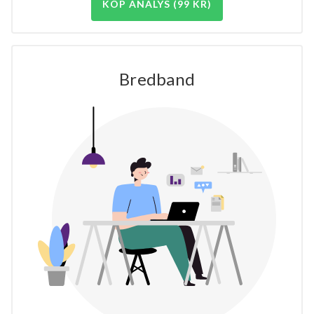
KÖP ANALYS (99 KR)
Bredband