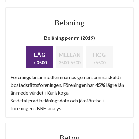
Belåning
Belåning per m² (2019)
LÅG
MELLAN
HÖG
< 3500
3500-6500
>6500
Föreningslån är medlemmarnas gemensamma skuld i
bostadsrättsföreningen. Föreningen har
45%
lägre lån
än medelvärdet i Karlskoga.
Se detaljerad belåningsdata och jämförelse i
föreningens BRF-analys.
Betyg