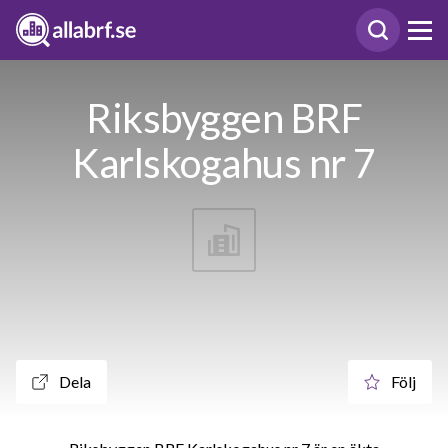
Riksbyggen BRF
Karlskogahus nr 7
Dela
Följ