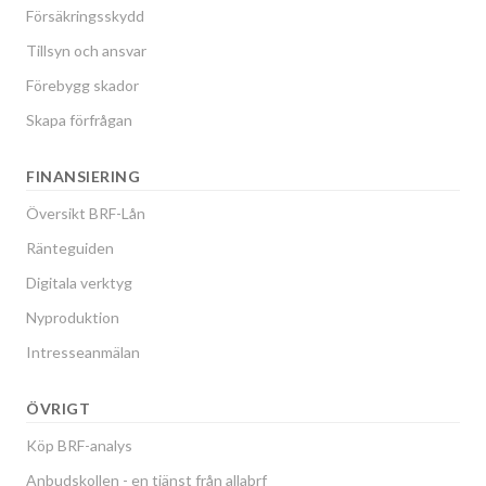
Försäkringsskydd
Tillsyn och ansvar
Förebygg skador
Skapa förfrågan
FINANSIERING
Översikt BRF-Lån
Ränteguiden
Digitala verktyg
Nyproduktion
Intresseanmälan
ÖVRIGT
Köp BRF-analys
Anbudskollen - en tjänst från allabrf