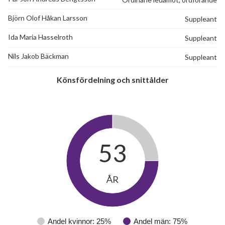
Björn Olof Håkan Larsson
Suppleant
Ida Maria Hasselroth
Suppleant
Nils Jakob Bäckman
Suppleant
Könsfördelning och snittålder
53
ÅR
Andel kvinnor: 25%
Andel män: 75%