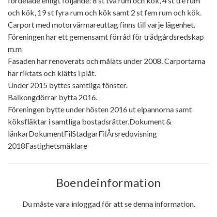
fördelade enligt följande: 8 st två rum och kök, 4 st tre rum
och kök, 19 st fyra rum och kök samt 2 st fem rum och kök.
Carport med motorvärmareuttag finns till varje lägenhet.
Föreningen har ett gemensamt förråd för trädgårdsredskap
m.m
Fasaden har renoverats och målats under 2008. Carportarna
har riktats och klätts i plåt.
Under 2015 byttes samtliga fönster.
Balkongdörrar bytta 2016.
Föreningen bytte under hösten 2016 ut elpannorna samt
köksfläktar i samtliga bostadsrätter.Dokument &
länkarDokumentFilStadgarFilÅrsredovisning
2018Fastighetsmäklare
Boendeinformation
Du måste vara inloggad för att se denna information.