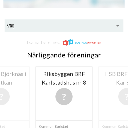
Välj
I samarbete med
Närliggande föreningar
Björknäs i
Riksbyggen BRF
HSB BRF 
tkärr
Karlstadshus nr 8
Karl
stad
Kommun
Karlstad
Kommun
Karlst