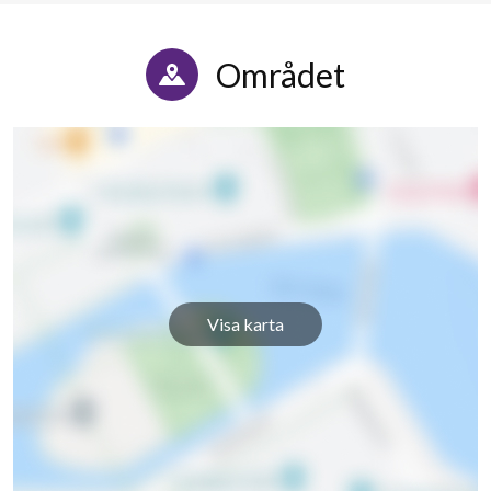
Skolbacken 12C
1
-
Skolbacken 12D
1
-
Området
Skolbacken 14A
1
-
Skolbacken 14B
1
2
Skolbacken 16A
1
-
Skolbacken 16B
1
2
Skolbacken 16C
1
-
Visa karta
Skolbacken 16D
1
-
33
lägenheter