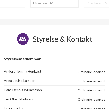
Lägenheter
20
Lägenheter
40
Kantelegatan 21A
1
-
Kantelegatan 21B
1
-
Kantelegatan 21C
1
-
Styrelse & Kontakt
Kantelegatan 21D
1
2
Kantelegatan 21E
1
-
Styrelsemedlemmar
Kantelegatan 21F
1
2
Anders Tommy Högkvist
Ordinarie ledamot
Kantelegatan 21G
1
-
Anna Louise Larsson
Ordinarie ledamot
Kantelegatan 21H
1
-
Hans Dennis Williamsson
Ordinarie ledamot
Kantelegatan 21J
1
-
Jan-Olov Jakobsson
Ordinarie ledamot
Kantelegatan 22A
1
-
Lina Barnaba
Ordinarie ledamot