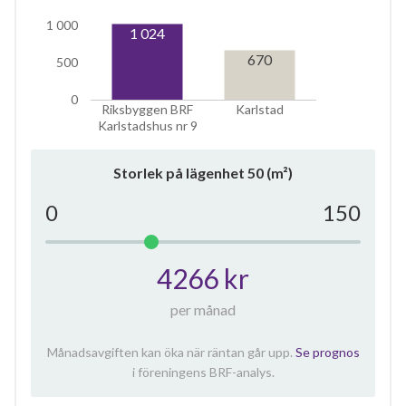
1 000
1 024
670
500
0
Riksbyggen BRF
Karlstad
Karlstadshus nr 9
Storlek på lägenhet
50
(m²)
0
150
4266 kr
per månad
Månadsavgiften kan öka när räntan går upp.
Se prognos
i föreningens BRF-analys.