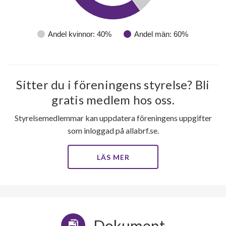
Kantelegatan 23A
1
-
67
Kantelegatan 23B
1
-
Andel kvinnor: 40%
Andel män: 60%
Kantelegatan 23C
1
-
lägenheter
Kantelegatan 23D
1
-
Sitter du i föreningens styrelse? Bli
Kantelegatan 23E
1
-
gratis medlem hos oss.
Styrelsemedlemmar kan uppdatera föreningens uppgifter
Kantelegatan 25A
1
-
som inloggad på allabrf.se.
Kantelegatan 25B
1
-
LÄS MER
Dokument