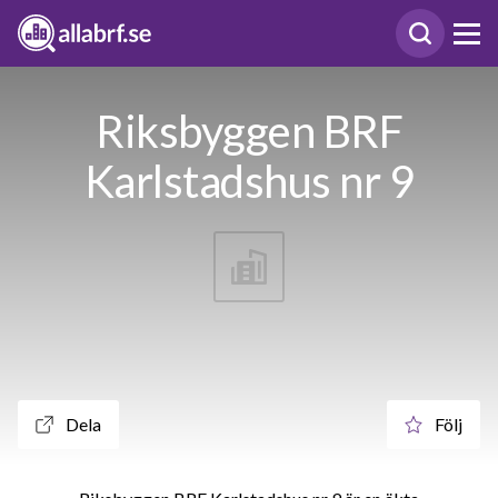
Riksbyggen BRF
Karlstadshus nr 9
Dela
Följ