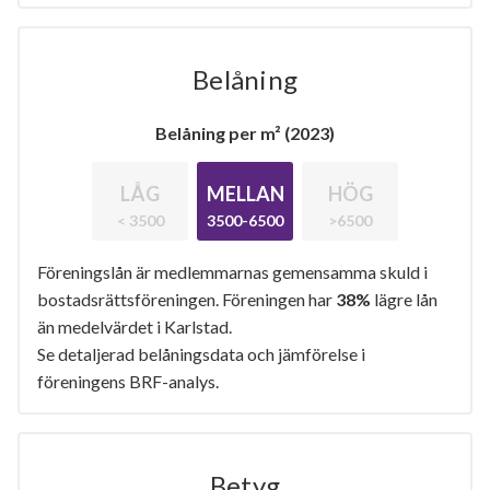
Belåning
Belåning per m² (2023)
LÅG
MELLAN
HÖG
< 3500
3500-6500
>6500
Föreningslån är medlemmarnas gemensamma skuld i
bostadsrättsföreningen. Föreningen har
38%
lägre lån
än medelvärdet i Karlstad.
Se detaljerad belåningsdata och jämförelse i
föreningens BRF-analys.
Betyg