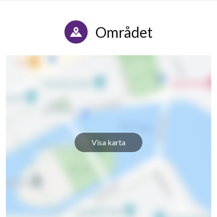
Kantelegatan 15A
1
1
Kantelegatan 15B
1
1
Området
Kantelegatan 17A
1
-
Kantelegatan 17B
1
-
Kantelegatan 17C
1
-
Kantelegatan 17D
1
-
Kantelegatan 17E
1
-
Visa karta
Kantelegatan 17F
1
1
Kantelegatan 17G
1
2
Kantelegatan 17H
1
-