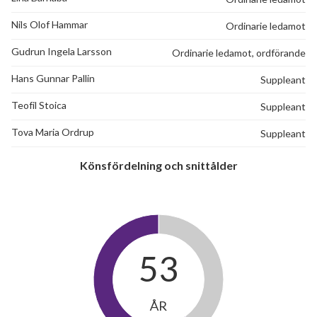
Nils Olof Hammar
Ordinarie ledamot
Kantelegatan 22B
1
-
Gudrun Ingela Larsson
Ordinarie ledamot, ordförande
Kantelegatan 22C
1
2
Hans Gunnar Pallin
Suppleant
Kantelegatan 22D
1
-
Teofil Stoica
Suppleant
Kantelegatan 22E
1
-
Tova Maria Ordrup
Suppleant
Kantelegatan 22F
1
-
Könsfördelning och snittålder
Kantelegatan 22G
1
2
Kantelegatan 22H
1
2
Kantelegatan 22I
1
-
53
Kantelegatan 22J
1
-
ÅR