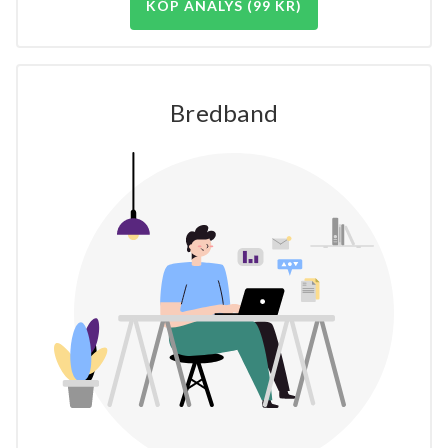
KÖP ANALYS (99 KR)
Bredband